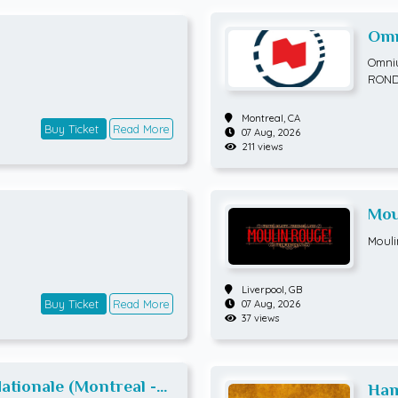
Omn
ATP
Omniu
ROND
Montreal,
CA
Buy Ticket
Read More
07 Aug, 2026
211 views
Mou
Mouli
Liverpool,
GB
Buy Ticket
Read More
07 Aug, 2026
37 views
tionale (Montreal -
Ham