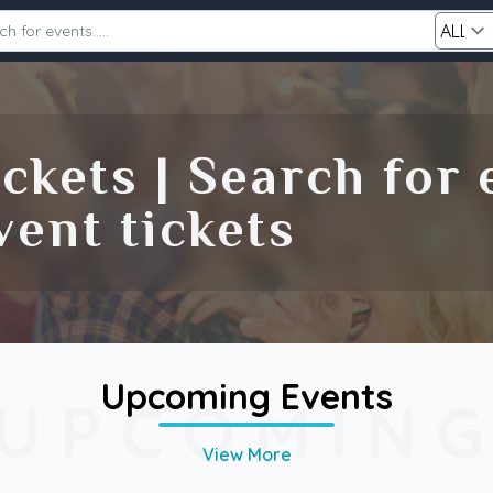
Category
ckets | Search for
Search
ent tickets
Upcoming Events
UPCOMIN
View More