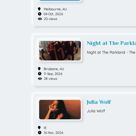
Melbourne,
AU
04 Oct, 2026
20 views
Night at The Parkl
Magic Dirt
Night at The Parkland - The
Brisbane,
AU
11 Sep, 2026
28 views
Julia Wolf
Julia Wolf
IE
16 Nov, 2026