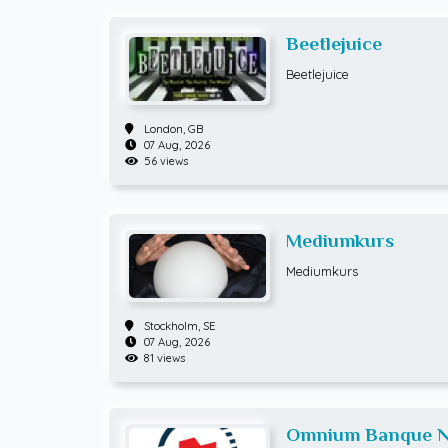
Beetlejuice
Beetlejuice
London,
GB
07 Aug, 2026
56 views
Mediumkurs
Mediumkurs
Stockholm,
SE
07 Aug, 2026
81 views
Omnium Banque Na