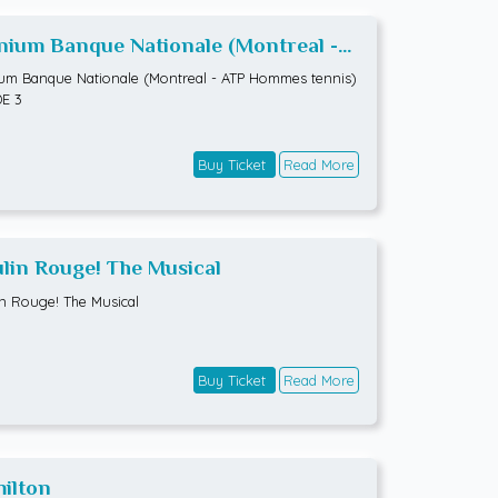
ium Banque Nationale (Montreal -
 Hommes tennis) RONDE 3
m Banque Nationale (Montreal - ATP Hommes tennis)
E 3
Buy Ticket
Read More
lin Rouge! The Musical
n Rouge! The Musical
Buy Ticket
Read More
ilton