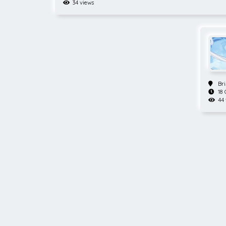
34 views
Bri
18 
44 