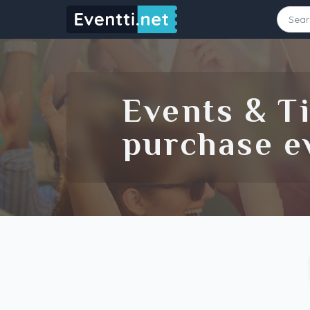
Starting Date
Ending Date
Events & Ti
purchase ev