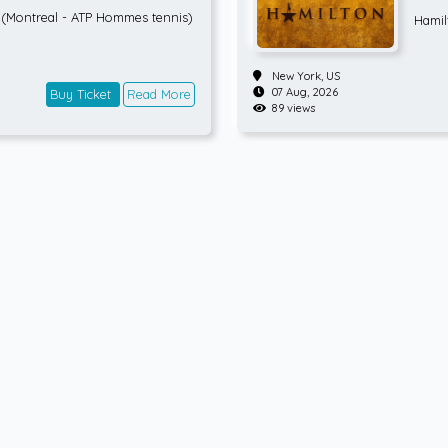
is) RONDE 3
(Montreal - ATP Hommes tennis)
Hamil
New York,
US
07 Aug, 2026
Buy Ticket
Read More
89 views