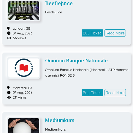
Beetlejuice
Beetlejuice
London,
GB
Buy Ticket
Read More
07 Aug, 2026
56 views
Omnium Banque Nationale
(Montreal - ATP Hommes tennis)
Omnium Banque Nationale (Montreal - ATP Homme
RONDE 3
s tennis) RONDE 3
Montreal,
CA
Buy Ticket
Read More
07 Aug, 2026
211 views
Mediumkurs
Mediumkurs