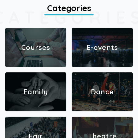
Categories
CATEGORIE
Courses
E-events
Family
Dance
Fair
Theatre