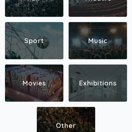
Sport
Music
Movies
Exhibitions
Other