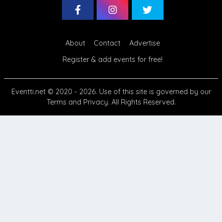
About
Contact
Advertise
Register & add events for free!
Eventti.net
© 2020 - 2026. Use of this site is governed by our
Terms
and
Privacy
. All Rights Reserved.