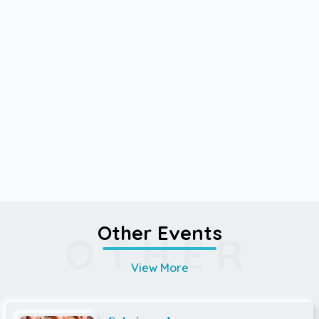
Other Events
OTHER
View More