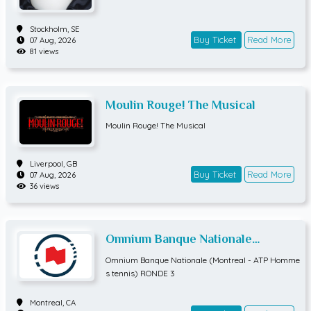
Stockholm,
SE
Buy Ticket
Read More
07 Aug, 2026
81 views
Moulin Rouge! The Musical
Moulin Rouge! The Musical
Liverpool,
GB
Buy Ticket
Read More
07 Aug, 2026
36 views
Omnium Banque Nationale
(Montreal - ATP Hommes tennis)
Omnium Banque Nationale (Montreal - ATP Homme
RONDE 3
s tennis) RONDE 3
Montreal,
CA