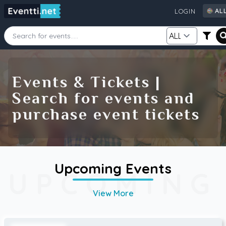
AL
LOGIN
AL
AU
CA
Starting Date
Ending Date
DE
Events & Tickets |
FI
Search for events and
GB
Category
Source
purchase event tickets
IE
NZ
SE
US
Search
Upcoming Events
UPCOMING
View More