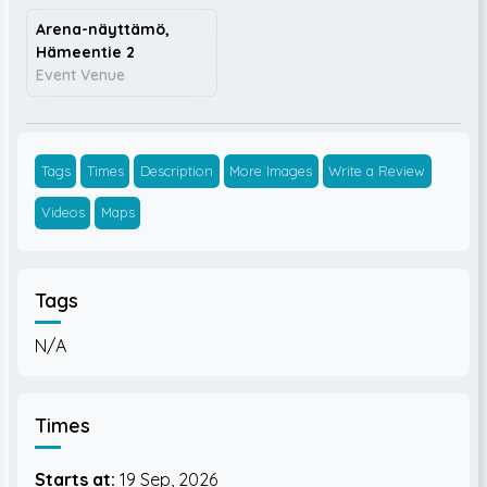
Arena-näyttämö,
Hämeentie 2
Event Venue
Tags
Times
Description
More Images
Write a Review
Videos
Maps
Tags
N/A
Times
Starts at:
19 Sep, 2026