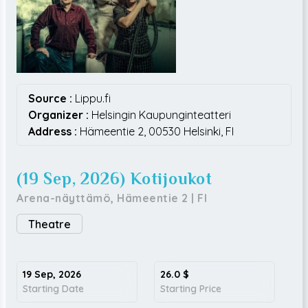
Source :
Lippu.fi
Organizer :
Helsingin Kaupunginteatteri
Address :
Hämeentie 2,
00530
Helsinki,
FI
(19 Sep, 2026) Kotijoukot
Arena-näyttämö, Hämeentie 2
|
FI
Theatre
19 Sep, 2026
26.0
$
Starting Date
Starting Price