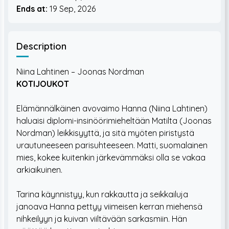
Ends at:
19 Sep, 2026
Description
Niina Lahtinen – Joonas Nordman
KOTIJOUKOT
Elämännälkäinen avovaimo Hanna (Niina Lahtinen)
haluaisi diplomi-insinöörimieheltään Matilta (Joonas
Nordman) leikkisyyttä, ja sitä myöten piristystä
urautuneeseen parisuhteeseen. Matti, suomalainen
mies, kokee kuitenkin järkevämmäksi olla se vakaa
arkiaikuinen.
Tarina käynnistyy, kun rakkautta ja seikkailuja
janoava Hanna pettyy viimeisen kerran miehensä
nihkeilyyn ja kuivan viiltävään sarkasmiin. Hän