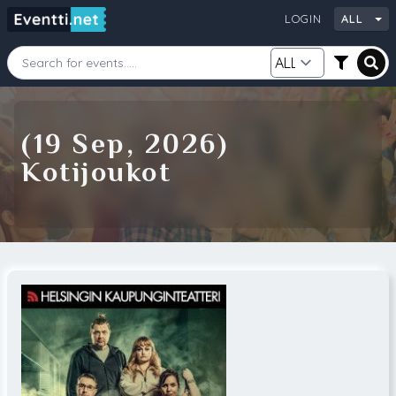
LOGIN
ALL
Starting Date
Ending Date
(19 Sep, 2026)
Kotijoukot
Category
City
Source
Search