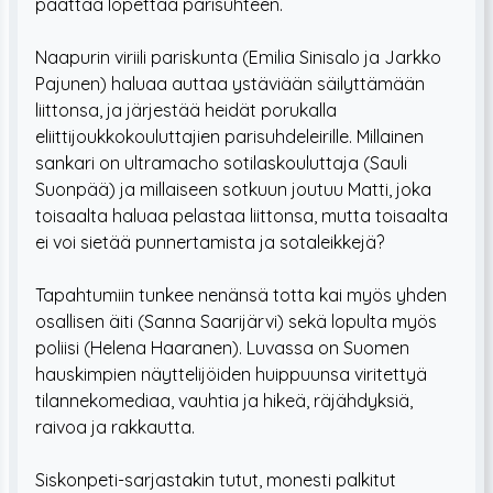
päättää lopettaa parisuhteen.
Naapurin viriili pariskunta (Emilia Sinisalo ja Jarkko
Pajunen) haluaa auttaa ystäviään säilyttämään
liittonsa, ja järjestää heidät porukalla
eliittijoukkokouluttajien parisuhdeleirille. Millainen
sankari on ultramacho sotilaskouluttaja (Sauli
Suonpää) ja millaiseen sotkuun joutuu Matti, joka
toisaalta haluaa pelastaa liittonsa, mutta toisaalta
ei voi sietää punnertamista ja sotaleikkejä?
Tapahtumiin tunkee nenänsä totta kai myös yhden
osallisen äiti (Sanna Saarijärvi) sekä lopulta myös
poliisi (Helena Haaranen). Luvassa on Suomen
hauskimpien näyttelijöiden huippuunsa viritettyä
tilannekomediaa, vauhtia ja hikeä, räjähdyksiä,
raivoa ja rakkautta.
Siskonpeti-sarjastakin tutut, monesti palkitut