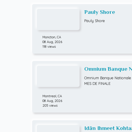
Pauly Shore
Pauly Shore
Moncton,
CA
08 Aug, 2026
118 views
Omnium Banque Na
ATP Hommes) HUI
Omnium Banque Nationale 
MES DE FINALE
Montreal,
CA
08 Aug, 2026
205 views
Idän Ihmeet Kohta