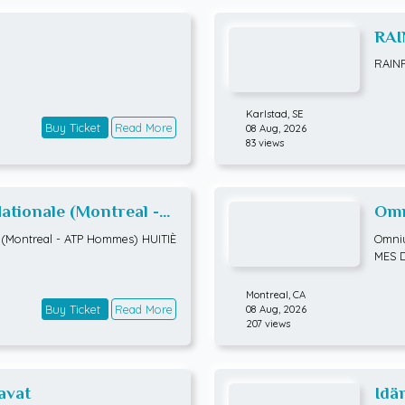
RAI
RAIN
Karlstad,
SE
Buy Ticket
Read More
08 Aug, 2026
83 views
tionale (Montreal -
Omn
TIÈMES DE FINALE
ATP
(Montreal - ATP Hommes) HUITIÈ
Omniu
MES 
Montreal,
CA
Buy Ticket
Read More
08 Aug, 2026
207 views
avat
Idä