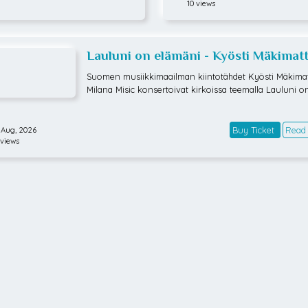
10 views
Lauluni on elämäni - Kyösti Mäkimatt
Milana Misic
Suomen musiikkimaailman kiintotähdet Kyösti Mäkimatt
Milana Misic konsertoivat kirkoissa teemalla Lauluni o
äni.Konsertti pysäyttää kuulijan tähän hetkeen ja on k
mmin tuulahdus, joka kutsuu nauttimaan musiikin tar
a tunteiden kirjosta. Samalla konsertti vie yleisön Kyös
Buy Ticket
Read
 Aug, 2026
Milanan kertomien tarinoiden siivin elämän monille ki
 views
sille poluille.Kyösti ja Milana haluavat tarjoavat elämyk
tka koskettaa ja kuljettaa muistojen helminauhassa. 
on rakastettuja säveliä, mutta myös uutta. – Olemme v
et konserttiin lauluja, joita yleisö on myös toivonut. K
olveissa soljuu kaunis ja kuulas tunnelma, ja toivomme
se välittyy kaikille kuulijoille, kertoo Milana Misic. – Kir
aina ainutlaatuinen tunnelma. Yleisö elää mukana tun
ja rauhallisuus on läsnä, kiittelee Kyösti Mäkimattila. – 
pienet tarinamme elävöittävät omalta osaltaan konser
e.