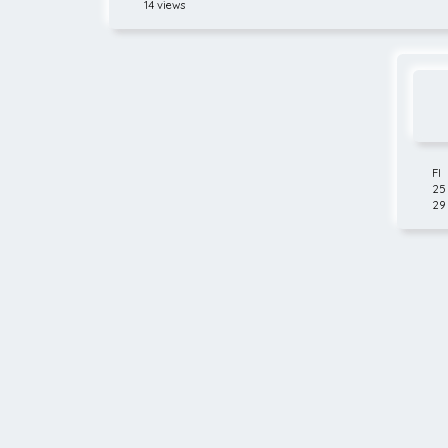
14 views
FI
25
29