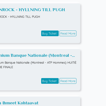
NROCK - HYLLNING TILL PUGH
ROCK - HYLLNING TILL PUGH
Buy Ticket
Read More
ium Banque Nationale (Montreal -
 Hommes) HUITIÈMES DE FINALE
m Banque Nationale (Montreal - ATP Hommes) HUITIÈ
DE FINALE
Buy Ticket
Read More
n Ihmeet Kohtaavat