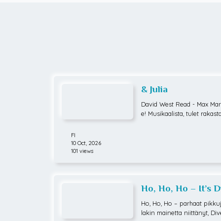
& Julia
David West Read - Max Mar
e! Musikaalista, tulet rakas
oput ja Romeonsa perään i
usikaali & Julia on jotain ih
FI
a ottaisikin elämänsä omiin 
10 Oct, 2026
käisevä seikkailu, jonka aik
101 views
Romeon jälkeenkin! Tai oike
a...Tämä Shakespearen tunn
t täysin uudella twistillä 
Ho, Ho, Ho – It’s 
alun hittien soidessa - mik
Broadwayn hurmanneen & Ju
Ho, Ho, Ho – parhaat pikkuj
mmy-palkitun komediasarjan 
lakin mainetta niittänyt, D
West Read ja musiikin on s