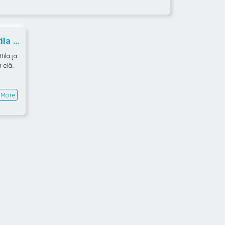
ila &
ila ja
n eläm
uin lä
joamast
tin ja
 More
emurai
sen, jo
Mukana
alinne
irkon h
, että
koissa
teessa
Lisäksi
ttiamm