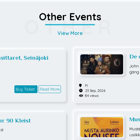
Other Events
OTHER
View More
De 
sittaret, Seinäjoki
John 
gäng 
örjat 
förrå
FI
Buy Ticket
Read More
upp e
23 Sep, 2026
r, bä
84 views
d por
p, ve
nn in
Mus
osäke
r 90 Kleist
r miss
Musta
st
lat o
usiikkinäytelmä, jok
mhet 