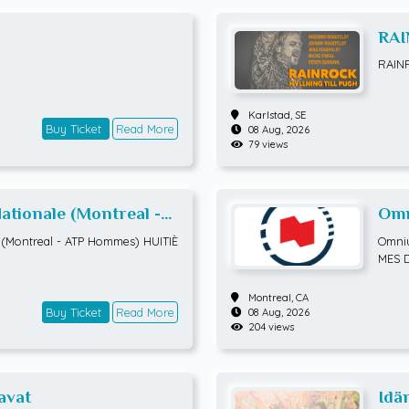
RAI
RAIN
Karlstad,
SE
Buy Ticket
Read More
08 Aug, 2026
79 views
tionale (Montreal -
Omn
TIÈMES DE FINALE
ATP
(Montreal - ATP Hommes) HUITIÈ
Omniu
MES 
Montreal,
CA
Buy Ticket
Read More
08 Aug, 2026
204 views
avat
Idä