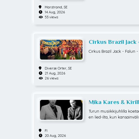
Marstrand,
SE
14 Aug, 2026
53 views
Cirkus Brazil Jack 
Cirkus Brazil Jack - Falun 
Diverse Orter,
SE
21 Aug, 2026
26 views
Mika Kares & Kiril
Turun musiikkijuhlilla koe
en lied-ilta, kun kansainvä
palaa kotimaan lavoille yhd
nsa, musiikin tohtori Kirill
FI
nnelmallisessa miljöössä k
20 Aug, 2026