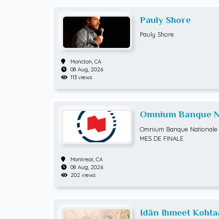
Pauly Shore
Pauly Shore
Moncton,
CA
08 Aug, 2026
113 views
Omnium Banque Na
ATP Hommes) HUI
Omnium Banque Nationale 
MES DE FINALE
Montreal,
CA
08 Aug, 2026
202 views
Idän Ihmeet Kohta