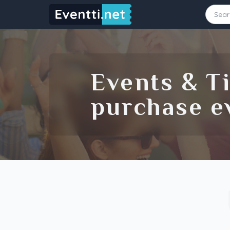
Starting Date
Ending Date
Events & Ti
Source
purchase ev