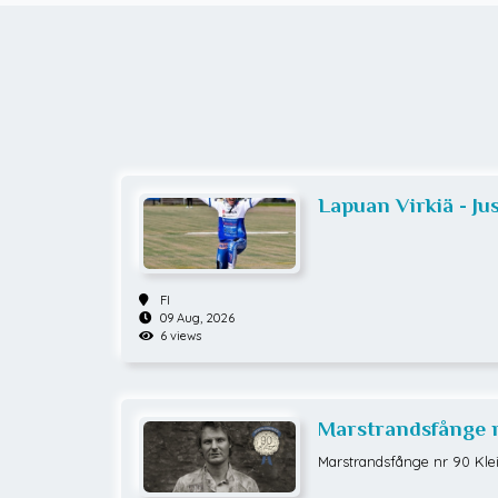
Lapuan Virkiä - Jus
FI
09 Aug, 2026
6 views
Marstrandsfånge n
Marstrandsfånge nr 90 Klei