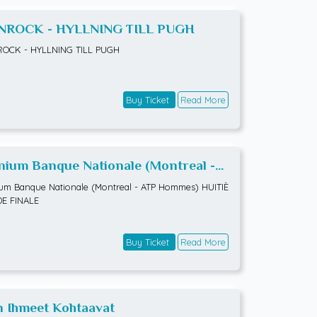
NROCK - HYLLNING TILL PUGH
ROCK - HYLLNING TILL PUGH
Buy Ticket
Read More
ium Banque Nationale (Montreal -
 Hommes) HUITIÈMES DE FINALE
m Banque Nationale (Montreal - ATP Hommes) HUITIÈ
DE FINALE
Buy Ticket
Read More
n Ihmeet Kohtaavat