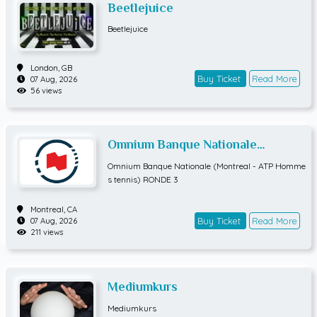
Beetlejuice
Beetlejuice
London,
GB
Buy Ticket
Read More
07 Aug, 2026
56 views
Omnium Banque Nationale
(Montreal - ATP Hommes tennis)
Omnium Banque Nationale (Montreal - ATP Homme
RONDE 3
s tennis) RONDE 3
Montreal,
CA
Buy Ticket
Read More
07 Aug, 2026
211 views
Mediumkurs
Mediumkurs