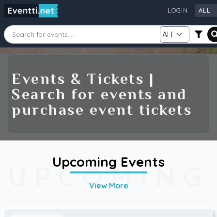
LOGIN
ALL
Starting Date
Ending Date
Events & Tickets |
Search for events and
Category
City
purchase event tickets
Source
Upcoming Events
UPCOMING
Search
View More