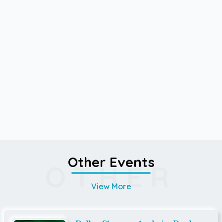
Other Events
OTHER
View More