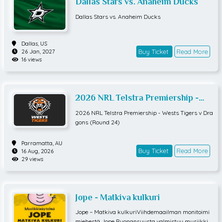
Dallas Stars vs. Anaheim Ducks
Dallas Stars vs. Anaheim Ducks
Dallas,
US
Buy Ticket
Read More
26 Jan, 2027
16 views
2026 NRL Telstra Premiership -
Wests Tigers v Dragons (Round
2026 NRL Telstra Premiership - Wests Tigers v Dra
24)
gons (Round 24)
Parramatta,
AU
Buy Ticket
Read More
16 Aug, 2026
29 views
Jope - Matkiva kulkuri
Jope – Matkiva kulkuriViihdemaailman monitoimi
miehestä Jope Ruonansuusta valmistuu musiikkin