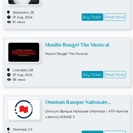
Stockholm,
SE
Buy Ticket
Read More
07 Aug, 2026
81 views
Moulin Rouge! The Musical
Moulin Rouge! The Musical
Liverpool,
GB
Buy Ticket
Read More
07 Aug, 2026
38 views
Omnium Banque Nationale
(Montreal - ATP Hommes tennis)
Omnium Banque Nationale (Montreal - ATP Homme
RONDE 3
s tennis) RONDE 3
Montreal,
CA