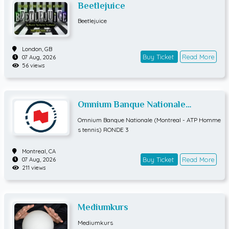
Beetlejuice
Beetlejuice
London,
GB
Buy Ticket
Read More
07 Aug, 2026
56 views
Omnium Banque Nationale
(Montreal - ATP Hommes tennis)
Omnium Banque Nationale (Montreal - ATP Homme
RONDE 3
s tennis) RONDE 3
Montreal,
CA
Buy Ticket
Read More
07 Aug, 2026
211 views
Mediumkurs
Mediumkurs