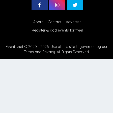
About
Contact
Advertise
Register & add events for free!
Eventti.net
© 2020 - 2026. Use of this site is governed by our
Terms
and
Privacy
. All Rights Reserved.