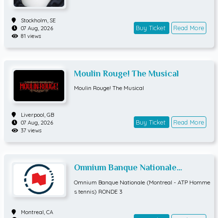
Stockholm,
SE
Buy Ticket
Read More
07 Aug, 2026
81 views
Moulin Rouge! The Musical
Moulin Rouge! The Musical
Liverpool,
GB
Buy Ticket
Read More
07 Aug, 2026
37 views
Omnium Banque Nationale
(Montreal - ATP Hommes tennis)
Omnium Banque Nationale (Montreal - ATP Homme
RONDE 3
s tennis) RONDE 3
Montreal,
CA