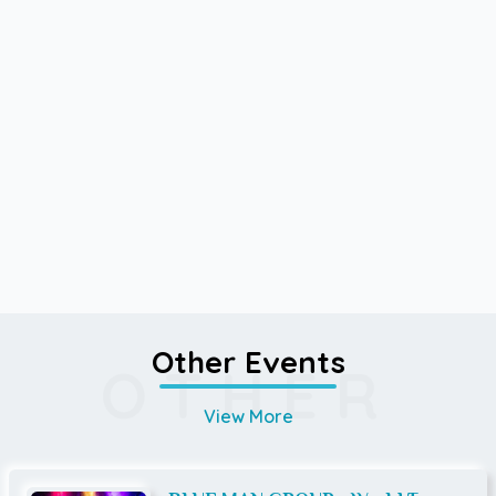
Other Events
OTHER
View More