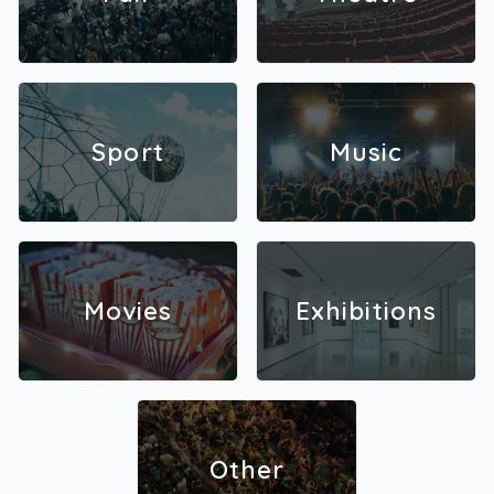
Sport
Music
Movies
Exhibitions
Other