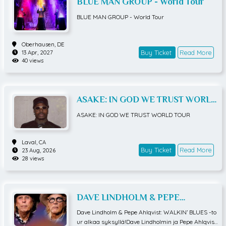
BLUE MAN GROUP - World Tour
BLUE MAN GROUP - World Tour
Oberhausen,
DE
Buy Ticket
Read More
13 Apr, 2027
40 views
ASAKE: IN GOD WE TRUST WORLD
TOUR
ASAKE: IN GOD WE TRUST WORLD TOUR
Laval,
CA
Buy Ticket
Read More
23 Aug, 2026
28 views
DAVE LINDHOLM & PEPE
AHLQVIST - Walkin Blues Tour K-18
Dave Lindholm & Pepe Ahlqvist: WALKIN’ BLUES -to
ur alkaa syksyllä!Dave Lindholmin ja Pepe Ahlqvisti