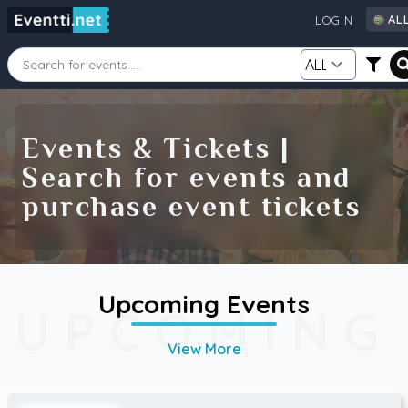
AL
LOGIN
AL
AU
CA
Starting Date
Ending Date
DE
Events & Tickets |
FI
Search for events and
GB
Category
Source
purchase event tickets
IE
NZ
SE
US
Search
Upcoming Events
UPCOMING
View More