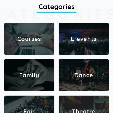
Categories
CATEGORIE
Courses
E-events
Family
Dance
Fair
Theatre