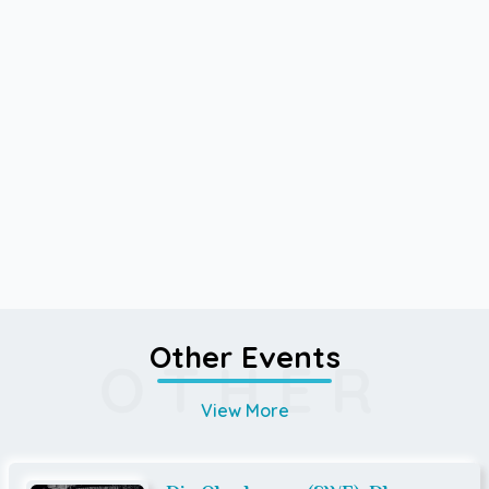
Other Events
OTHER
View More