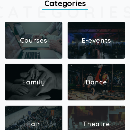
Categories
CATEGORIE
Courses
E-events
Family
Dance
Fair
Theatre