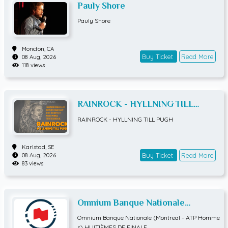
Pauly Shore
Pauly Shore
Moncton,
CA
Buy Ticket
Read More
08 Aug, 2026
118 views
RAINROCK - HYLLNING TILL
PUGH
RAINROCK - HYLLNING TILL PUGH
Karlstad,
SE
Buy Ticket
Read More
08 Aug, 2026
83 views
Omnium Banque Nationale
(Montreal - ATP Hommes)
Omnium Banque Nationale (Montreal - ATP Homme
HUITIÈMES DE FINALE
s) HUITIÈMES DE FINALE