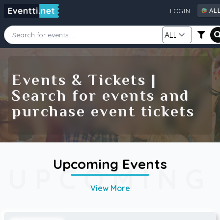
AL
LOGIN
AL
AU
CA
Starting Date
Ending Date
DE
Events & Tickets |
FI
Search for events and
GB
Category
Source
purchase event tickets
IE
NZ
SE
US
Search
Upcoming Events
UPCOMING
View More