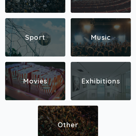
Sport
Music
Movies
Exhibitions
Other