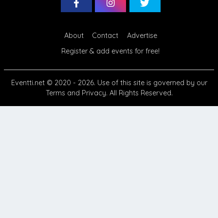
About
Contact
Advertise
Register & add events for free!
Eventti.net
© 2020 - 2026. Use of this site is governed by our
Terms
and
Privacy
. All Rights Reserved.