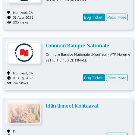
Montreal,
CA
Buy Ticket
Read More
08 Aug, 2026
205 views
Omnium Banque Nationale
(Montreal - ATP Hommes)
Omnium Banque Nationale (Montreal - ATP Homme
HUITIÈMES DE FINALE
s) HUITIÈMES DE FINALE
Montreal,
CA
Buy Ticket
Read More
08 Aug, 2026
207 views
Idän Ihmeet Kohtaavat
FI