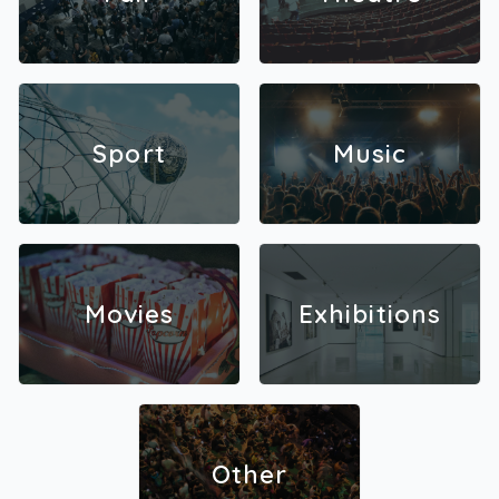
Sport
Music
Movies
Exhibitions
Other