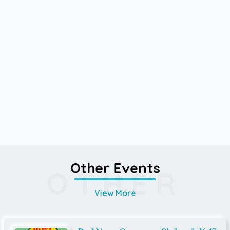
Other Events
OTHER
View More