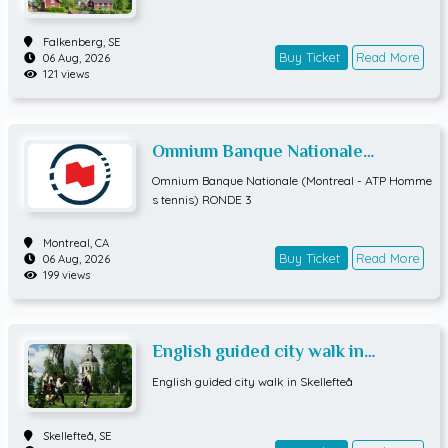
Falkenberg,
SE
Buy Ticket
Read More
06 Aug, 2026
121 views
Omnium Banque Nationale
(Montreal - ATP Hommes tennis)
Omnium Banque Nationale (Montreal - ATP Homme
RONDE 3
s tennis) RONDE 3
Montreal,
CA
Buy Ticket
Read More
06 Aug, 2026
199 views
English guided city walk in
Skellefteå
English guided city walk in Skellefteå
Skellefteå,
SE