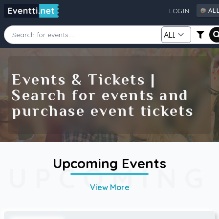
AL
LOGIN
AL
AU
CA
Starting Date
Ending Date
DE
Events & Tickets |
FI
Search for events and
GB
Category
Source
purchase event tickets
IE
NZ
SE
US
Search
Upcoming Events
UPCOMING
View More