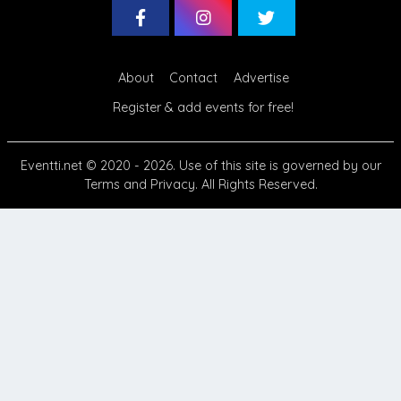
About
Contact
Advertise
Register & add events for free!
Eventti.net
© 2020 - 2026. Use of this site is governed by our
Terms
and
Privacy
. All Rights Reserved.