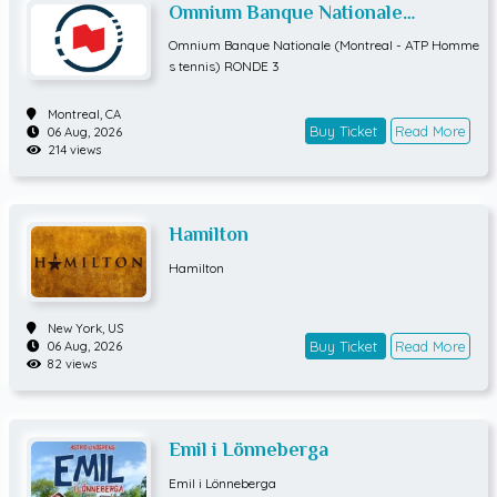
Omnium Banque Nationale
(Montreal - ATP Hommes tennis)
Omnium Banque Nationale (Montreal - ATP Homme
RONDE 3
s tennis) RONDE 3
Montreal,
CA
Buy Ticket
Read More
06 Aug, 2026
214 views
Hamilton
Hamilton
New York,
US
Buy Ticket
Read More
06 Aug, 2026
82 views
Emil i Lönneberga
Emil i Lönneberga