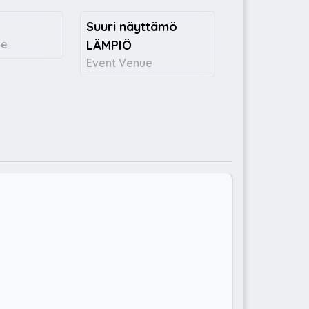
Suuri näyttämö
ce
LÄMPIÖ
Event Venue