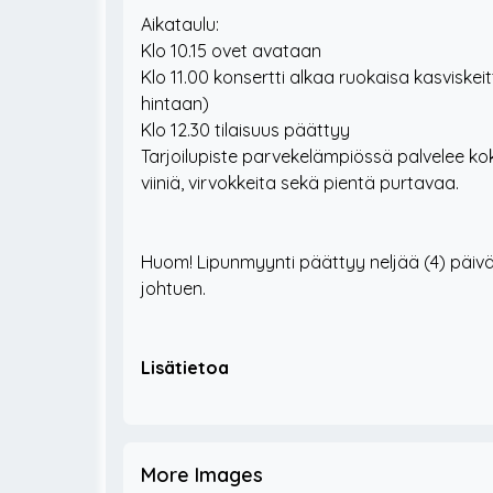
Aikataulu:
Klo 10.15 ovet avataan
Klo 11.00 konsertti alkaa ruokaisa kasviskeitt
hintaan)
Tarjoilupiste parvekelämpiössä palvelee k
viiniä, virvokkeita sekä pientä purtavaa.
Huom! Lipunmyynti päättyy neljää (4) päiv
johtuen.
Lisätietoa
More Images