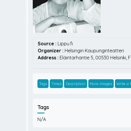
Source :
Lippu.fi
Organizer :
Helsingin Kaupunginteatteri
Address :
Eläintarhantie 5,
00530
Helsinki,
F
Tags
Times
Description
More Images
Write a
Tags
N/A