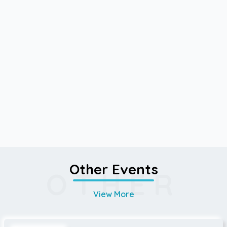
Other Events
OTHER
View More