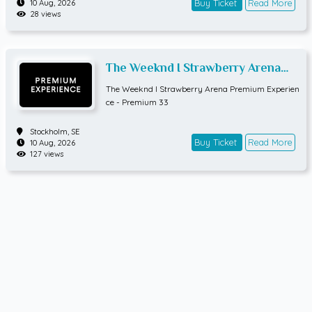
Buy Ticket
Read More
10 Aug, 2026
28 views
The Weeknd I Strawberry Arena
Premium Experience - Premium 33
The Weeknd I Strawberry Arena Premium Experien
ce - Premium 33
Stockholm,
SE
Buy Ticket
Read More
10 Aug, 2026
127 views