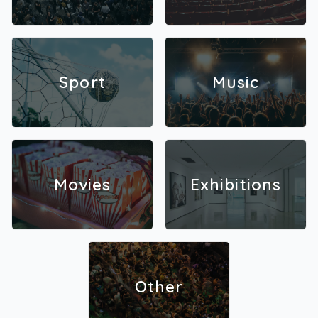
Sport
Music
Movies
Exhibitions
Other