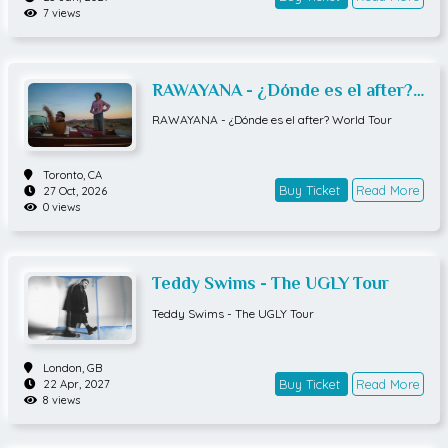
7 views
RAWAYANA - ¿Dónde es el after?
World Tour
RAWAYANA - ¿Dónde es el after? World Tour
Toronto,
CA
Buy Ticket
Read More
27 Oct, 2026
0 views
Teddy Swims - The UGLY Tour
Teddy Swims - The UGLY Tour
London,
GB
Buy Ticket
Read More
22 Apr, 2027
8 views