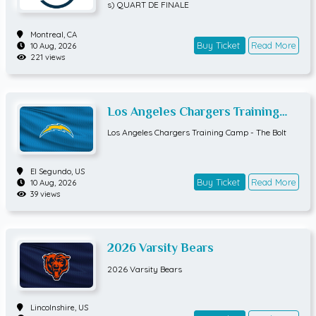
DE FINALE
s) QUART DE FINALE
Montreal,
CA
Buy Ticket
Read More
10 Aug, 2026
221 views
Los Angeles Chargers Training
Camp - The Bolt
Los Angeles Chargers Training Camp - The Bolt
El Segundo,
US
Buy Ticket
Read More
10 Aug, 2026
39 views
2026 Varsity Bears
2026 Varsity Bears
Lincolnshire,
US