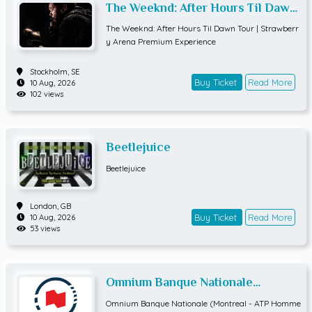
The Weeknd: After Hours Til Dawn
Tour | Strawberry Arena Premium
The Weeknd: After Hours Til Dawn Tour | Strawberr
Experience
y Arena Premium Experience
Stockholm,
SE
Buy Ticket
Read More
10 Aug, 2026
102 views
Beetlejuice
Beetlejuice
London,
GB
Buy Ticket
Read More
10 Aug, 2026
53 views
Omnium Banque Nationale
(Montreal - ATP Hommes) QUART
Omnium Banque Nationale (Montreal - ATP Homme