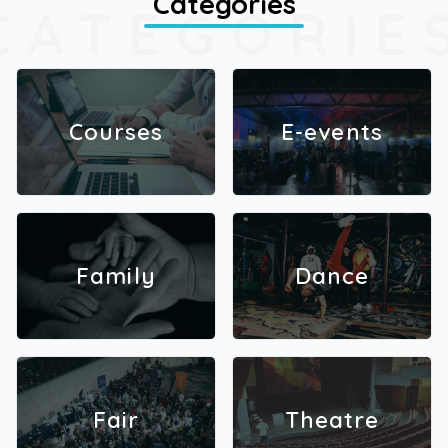
Categories
CATEGORIE
Courses
E-events
Family
Dance
Fair
Theatre