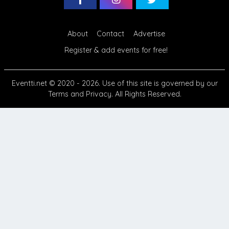
About
Contact
Advertise
Register & add events for free!
Eventti.net
© 2020 - 2026. Use of this site is governed by our
Terms
and
Privacy
. All Rights Reserved.