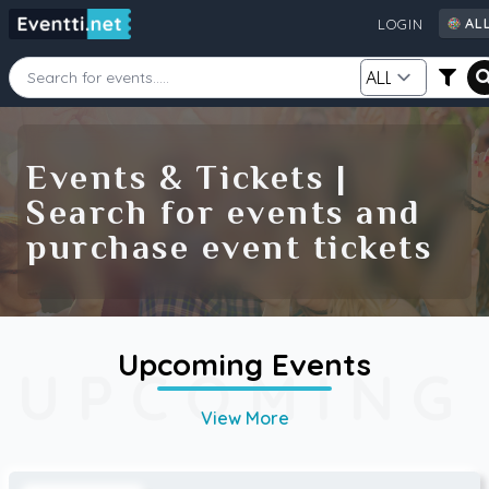
AL
LOGIN
AL
AU
CA
Starting Date
Ending Date
DE
Events & Tickets |
FI
Search for events and
GB
Category
Source
purchase event tickets
IE
NZ
SE
US
Search
Upcoming Events
UPCOMING
View More