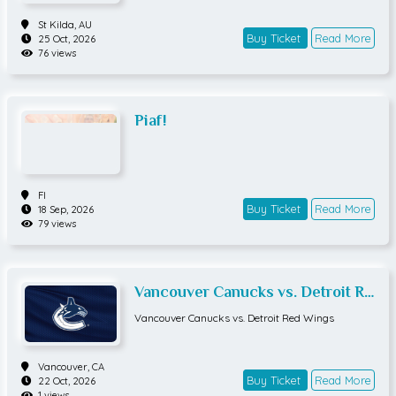
The Tale of Silyan
The Tale of Silyan
Auckland,
NZ
Buy Ticket
Read More
08 Aug, 2026
16 views
HJK Klubi 04 - MP
FI
Buy Ticket
Read More
22 Aug, 2026
33 views
Morgan Jay: The Goofy Guy Tour
Morgan Jay: The Goofy Guy Tour