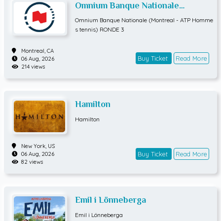
Omnium Banque Nationale
(Montreal - ATP Hommes tennis)
Omnium Banque Nationale (Montreal - ATP Homme
RONDE 3
s tennis) RONDE 3
Montreal,
CA
Buy Ticket
Read More
06 Aug, 2026
214 views
Hamilton
Hamilton
New York,
US
Buy Ticket
Read More
06 Aug, 2026
82 views
Emil i Lönneberga
Emil i Lönneberga