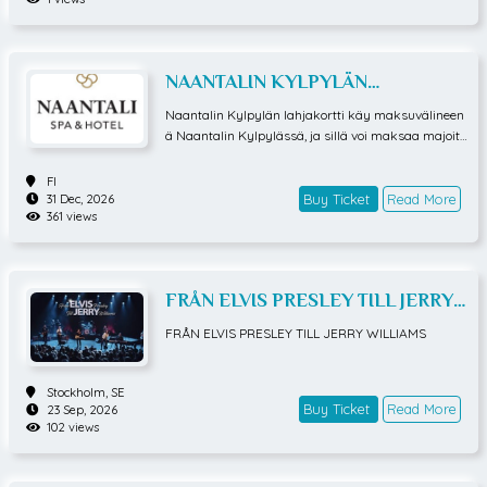
St Kilda,
AU
Buy Ticket
Read More
25 Oct, 2026
76 views
Piaf!
FI
Buy Ticket
Read More
18 Sep, 2026
79 views
Vancouver Canucks vs. Detroit Red
Wings
Vancouver Canucks vs. Detroit Red Wings
Vancouver,
CA
Buy Ticket
Read More
22 Oct, 2026
1 views