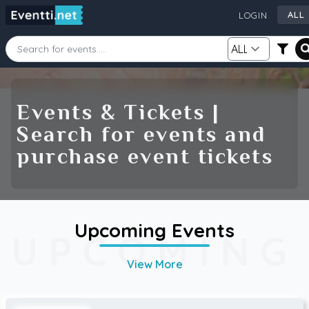
AL
LOGIN
AL
AU
CA
Starting Date
Ending Date
DE
Events & Tickets |
FI
Search for events and
GB
Category
Source
purchase event tickets
IE
NZ
SE
US
Search
Upcoming Events
UPCOMING
View More