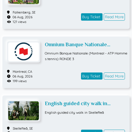
Falkenberg,
SE
Buy Ticket
Read More
06 Aug, 2026
121 views
Omnium Banque Nationale
(Montreal - ATP Hommes tennis)
Omnium Banque Nationale (Montreal - ATP Homme
RONDE 3
s tennis) RONDE 3
Montreal,
CA
Buy Ticket
Read More
06 Aug, 2026
199 views
English guided city walk in
Skellefteå
English guided city walk in Skellefteå
Skellefteå,
SE