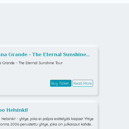
ana Grande - The Eternal Sunshine
r
a Grande - The Eternal Sunshine Tour
Buy Ticket
Read More
oo Helsinki!
Helsinki! - yhtye, joka ei paljoa esittelyitä kaipaa! Yhtye
onna 2006 perustettu yhtye, joka on julkaissut kahdek