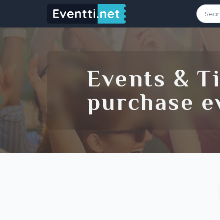
Starting Date
Ending Date
Events & Ti
purchase ev