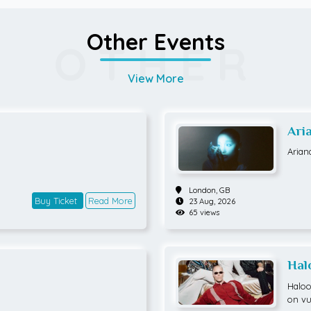
Other Events
OTHER
View More
Ari
Tou
Arian
London,
GB
Buy Ticket
Read More
23 Aug, 2026
65 views
Hal
Haloo 
on vu