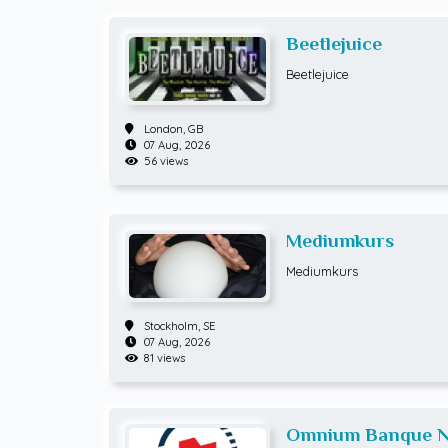
Beetlejuice
Beetlejuice
London,
GB
07 Aug, 2026
56 views
Mediumkurs
Mediumkurs
Stockholm,
SE
07 Aug, 2026
81 views
Omnium Banque Na