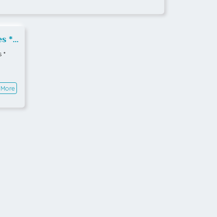
s *
 *
 More