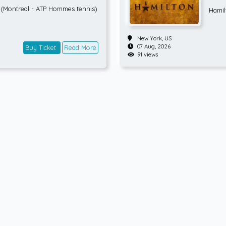
is) RONDE 3
(Montreal - ATP Hommes tennis)
Hamil
New York,
US
07 Aug, 2026
Buy Ticket
Read More
91 views