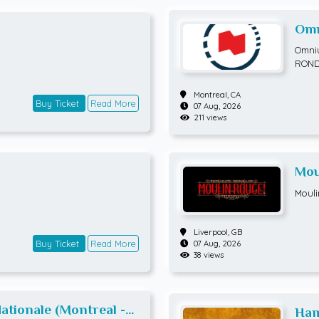
Omn
ATP
Omniu
ROND
Montreal,
CA
Buy Ticket
Read More
07 Aug, 2026
211 views
Mou
Mouli
Liverpool,
GB
Buy Ticket
Read More
07 Aug, 2026
38 views
tionale (Montreal -
Ham