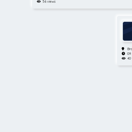
56 views
Br
09
40 