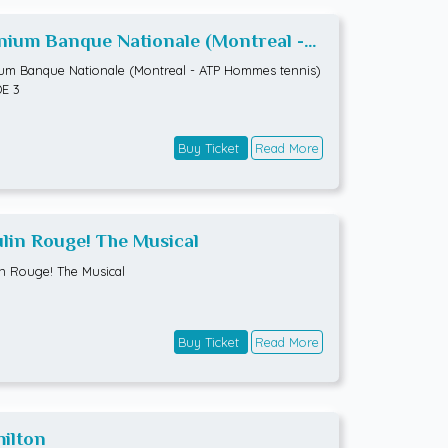
ium Banque Nationale (Montreal -
 Hommes tennis) RONDE 3
m Banque Nationale (Montreal - ATP Hommes tennis)
E 3
Buy Ticket
Read More
lin Rouge! The Musical
n Rouge! The Musical
Buy Ticket
Read More
ilton