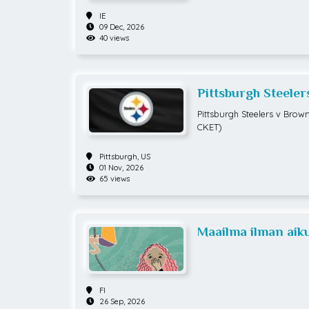
IE
09 Dec, 2026
40 views
Pittsburgh Steeler
Pass (NOT A GAM
Pittsburgh Steelers v Brow
CKET)
Pittsburgh,
US
01 Nov, 2026
65 views
Maailma ilman aiku
FI
26 Sep, 2026