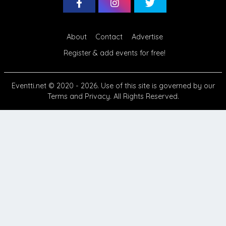
About
Contact
Advertise
Register & add events for free!
Eventti.net
© 2020 - 2026. Use of this site is governed by our
Terms
and
Privacy
. All Rights Reserved.