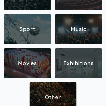
Sport
Music
Movies
Exhibitions
Other