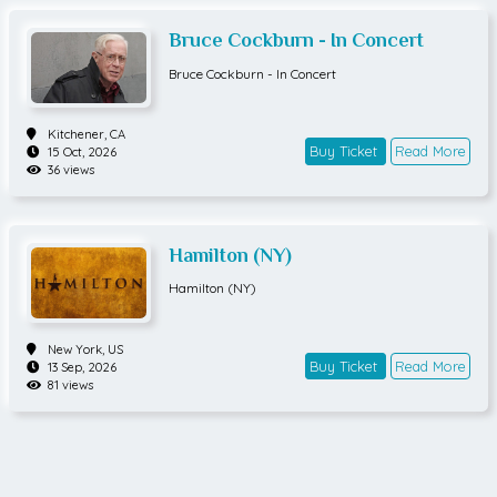
äynnä loistetta, säihkettä ja ikonisia hahmoja, jotka
Bruce Cockburn - In Concert
ShoWhatin yleisö on ottanut omakseen. Lavalla näh
dään rakastetuimmatklassikot Paulasta Erikaan ja
Bruce Cockburn - In Concert
Madonnasta Lady Gagaan, sekä joukko yllättäviäu
usia tähtiä ja hahmoja. Naurua ja nostalgiaa, taido
kkaita imitaatioita sekäajankohtaisia ilmiöitä glitte
Kitchener,
CA
rillä kuorrutettuna - sitä kaikkea on lupa odottaa tä
Buy Ticket
Read More
15 Oct, 2026
ltä ikimuistoiselta illalta.Unohda arjen harmaus ja s
36 views
yksyn pimeys. Anna itsellesi lupa nauttia ja säihky
ä, ja tule kimaltamaan ShoWhatin kanssa!Suositell
aan yli 12-vuotiaille.pe 13.11.2026 klo 19la 14.11.2026 k
lo 14 ja 19to 19.11.2026 klo 19pe 20.11.2026 klo 19la 21.
Hamilton (NY)
11.2026 klo 14 ja 19Esityksen kesto noin 2 h, sisältäe
Hamilton (NY)
n väliajan.Hinnat:54 €/ 49 €/ 44 €
New York,
US
Buy Ticket
Read More
13 Sep, 2026
81 views