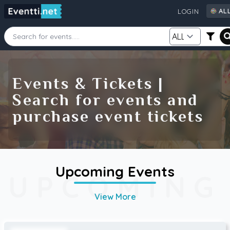
AL
LOGIN
AL
AU
CA
Starting Date
Ending Date
DE
Events & Tickets |
FI
Search for events and
GB
Category
Source
purchase event tickets
IE
NZ
SE
US
Search
Upcoming Events
UPCOMING
View More