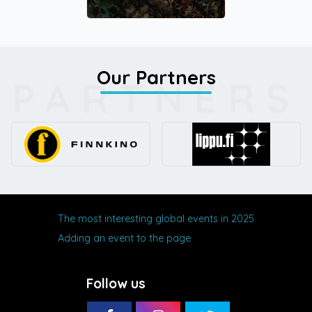
Our Partners
PARTNERS
The most interesting global events in 2025
Adding an event to the page
Follow us