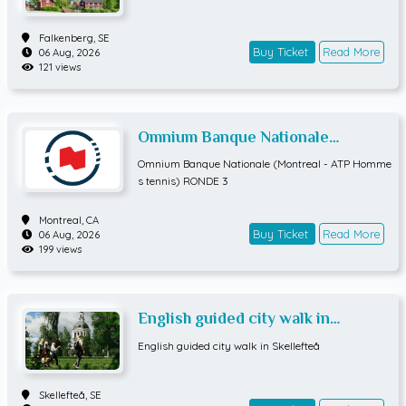
Falkenberg,
SE
Buy Ticket
Read More
06 Aug, 2026
121 views
Omnium Banque Nationale
(Montreal - ATP Hommes tennis)
Omnium Banque Nationale (Montreal - ATP Homme
RONDE 3
s tennis) RONDE 3
Montreal,
CA
Buy Ticket
Read More
06 Aug, 2026
199 views
English guided city walk in
Skellefteå
English guided city walk in Skellefteå
Skellefteå,
SE