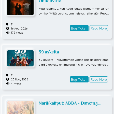
Onnenvirta
Mitä tapahtuu, kun Aada löytää isomummonsa run
ovihkon?Mitä pojat suunnittelevat retkellään Repov
edellä? Kotkan torilla on aina tunnelmaa!Miten ovat
asiat Voikkaan tehtaalla 1900-luvun alussa? Kenell
FI
ä on puusepän liike Kotkan työväentalossa? Mitä tu
Buy Ticket
Read More
16 Aug, 2026
175 views
umii kotiinsa arestiin määrätty Kymin tehtaan patr
uuna Gösta Björkenheim? Kuinka onnellinen Märta-
rouva voikaan olla syksyllä syntyvästä vauvastaa
n?Näihin kysymyksiin vastaa Onnenvirta ooppera.
39 askelta
Auri-Helena Nikkisen ooppera soi voimalla ja tunte
ella!
39 askelta – hulvattoman vauhdikas dekkarikome
dia!39 askelta on Englantiin sijoittuva vauhdikas de
kkarikomedia, jossa päähenkilö Richard Hannay aj
atuu sattumalta keskelle kansainvälistä vakoilutap
FI
austa. Mies tarjoaa yösijan naiselle, joka aamulla yl
Buy Ticket
Read More
20 Nov, 2026
41 views
lättäen kuolee veitsi selässään! Tapahtumaan syyt
ön Hannay lähtee pakomatkalle poliisin ja kansain
välisten vakoojien ajaessa häntä takaa ympäri Sko
tlannin nummia – aina salaperäiseen Alt na Shellac
Narikkaliput: ABBA - Dancing
hin kartanoon saakka. Vauhdikasta pakomatkaa o
nnistuu sekoittamaan mm. junassa tavattu kaunis
Queen
vaaleaverikkö Pamela sekä lukuisat muut hahmot