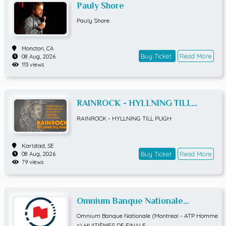
Pauly Shore
Pauly Shore
Moncton,
CA
Buy Ticket
Read More
08 Aug, 2026
113 views
RAINROCK - HYLLNING TILL
PUGH
RAINROCK - HYLLNING TILL PUGH
Karlstad,
SE
Buy Ticket
Read More
08 Aug, 2026
79 views
Omnium Banque Nationale
(Montreal - ATP Hommes)
Omnium Banque Nationale (Montreal - ATP Homme
HUITIÈMES DE FINALE
s) HUITIÈMES DE FINALE