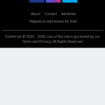
About
Contact
Advertise
Register & add events for free!
Eventti.net
© 2020 - 2026. Use of this site is governed by our
Terms
and
Privacy
. All Rights Reserved.