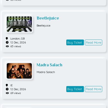
Beetlejuice
Beetlejuice
London,
GB
Buy Ticket
Read More
12 Dec, 2026
65 views
Madra Salach
Madra Salach
IE
Buy Ticket
Read More
12 Dec, 2026
69 views