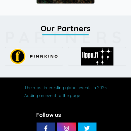
Our Partners
PARTNERS
The most interesting global events in 2025
Adding an event to the page
Follow us