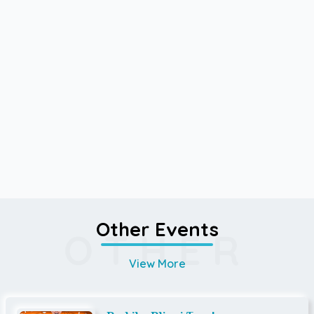
Other Events
OTHER
View More