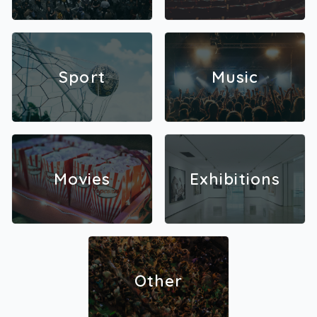
Sport
Music
Movies
Exhibitions
Other