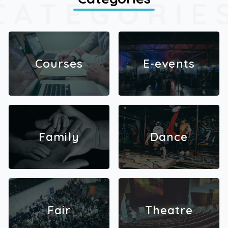
CATEGORIE
Courses
E-events
Family
Dance
Fair
Theatre