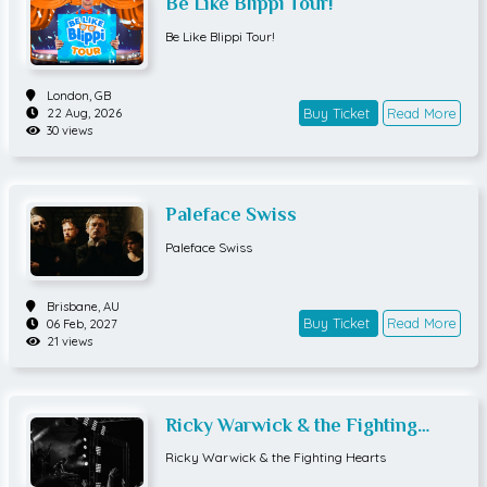
Be Like Blippi Tour!
Be Like Blippi Tour!
London,
GB
Buy Ticket
Read More
22 Aug, 2026
30 views
Paleface Swiss
Paleface Swiss
Brisbane,
AU
Buy Ticket
Read More
06 Feb, 2027
21 views
Ricky Warwick & the Fighting
Hearts
Ricky Warwick & the Fighting Hearts