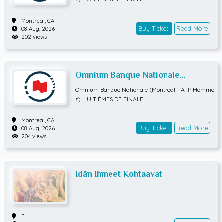
Montreal,
CA
Buy Ticket
Read More
08 Aug, 2026
202 views
Omnium Banque Nationale
(Montreal - ATP Hommes)
Omnium Banque Nationale (Montreal - ATP Homme
HUITIÈMES DE FINALE
s) HUITIÈMES DE FINALE
Montreal,
CA
Buy Ticket
Read More
08 Aug, 2026
204 views
Idän Ihmeet Kohtaavat
FI