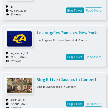
IE
Buy Ticket
Read More
05 Nov, 2026
27 views
Los Angeles Rams vs. New York
Giants
Los Angeles Rams vs. New York Giants
Inglewood,
US
Buy Ticket
Read More
21 Sep, 2026
29 views
Sing It Live Classics in Concert
Sing It Live Classics in Concert
Adelaide,
AU
Buy Ticket
Read More
22 Aug, 2026
20 views