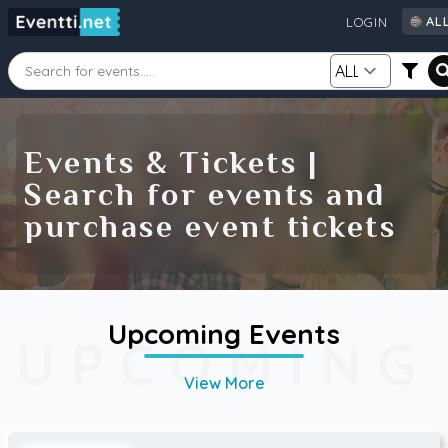
AL
LOGIN
AL
AU
CA
Starting Date
Ending Date
DE
Events & Tickets |
FI
Search for events and
GB
Category
Source
purchase event tickets
IE
NZ
SE
US
Search
Upcoming Events
UPCOMING
View More