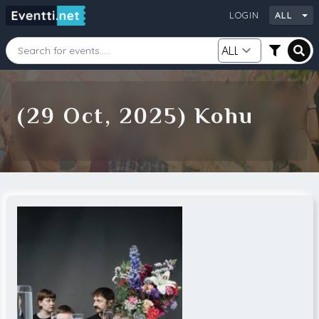
LOGIN
ALL
Starting Date
Ending Date
(29 Oct, 2025) Kohu
Category
City
Source
Search