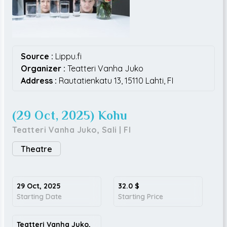
Source :
Lippu.fi
Organizer :
Teatteri Vanha Juko
Address :
Rautatienkatu 13,
15110
Lahti,
FI
(29 Oct, 2025) Kohu
Teatteri Vanha Juko, Sali
|
FI
Theatre
29 Oct, 2025
32.0
$
Starting Date
Starting Price
Teatteri Vanha Juko,