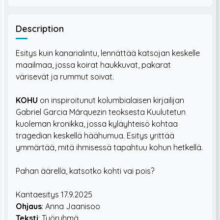
Description
Esitys kuin kanarialintu, lennättää katsojan keskelle
maailmaa, jossa koirat haukkuvat, pakarat
värisevät ja rummut soivat.
KOHU
on inspiroitunut kolumbialaisen kirjailijan
Gabriel Garcia Márquezin teoksesta Kuulutetun
kuoleman kronikka, jossa kyläyhteisö kohtaa
tragedian keskellä häähumua. Esitys yrittää
ymmärtää, mitä ihmisessä tapahtuu kohun hetkellä.
Pahan äärellä, katsotko kohti vai pois?
Kantaesitys 17.9.2025
Ohjaus
: Anna Jaanisoo
Teksti
: Työryhmä