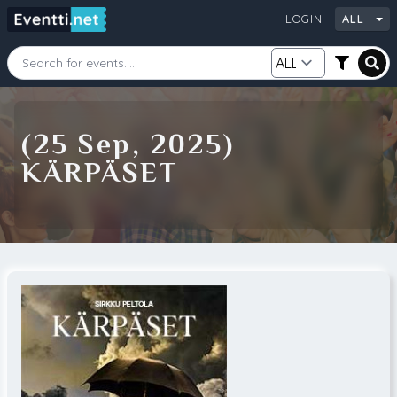
LOGIN
ALL
Starting Date
Ending Date
(25 Sep, 2025)
KÄRPÄSET
Category
City
Source
Search