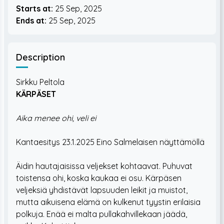
Starts at:
25 Sep, 2025
Ends at:
25 Sep, 2025
Description
Sirkku Peltola
KÄRPÄSET
Aika menee ohi, veli ei
Kantaesitys 23.1.2025 Eino Salmelaisen näyttämöllä
Äidin hautajaisissa veljekset kohtaavat. Puhuvat
toistensa ohi, koska kaukaa ei osu. Kärpäsen
veljeksiä yhdistävät lapsuuden leikit ja muistot,
mutta aikuisena elämä on kulkenut tyystin erilaisia
polkuja. Enää ei malta pullakahvillekaan jäädä,