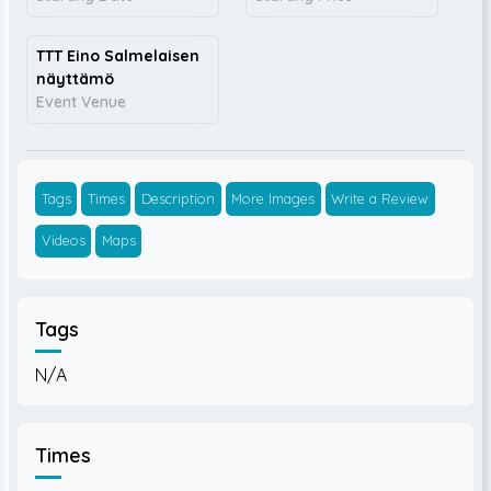
TTT Eino Salmelaisen
näyttämö
Event Venue
Tags
Times
Description
More Images
Write a Review
Videos
Maps
Tags
N/A
Times