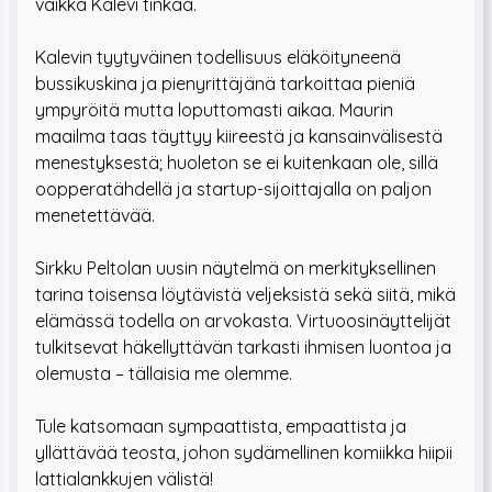
vaikka Kalevi tinkaa.
Kalevin tyytyväinen todellisuus eläköityneenä
bussikuskina ja pienyrittäjänä tarkoittaa pieniä
ympyröitä mutta loputtomasti aikaa. Maurin
maailma taas täyttyy kiireestä ja kansainvälisestä
menestyksestä; huoleton se ei kuitenkaan ole, sillä
oopperatähdellä ja startup-sijoittajalla on paljon
menetettävää.
Sirkku Peltolan uusin näytelmä on merkityksellinen
tarina toisensa löytävistä veljeksistä sekä siitä, mikä
elämässä todella on arvokasta. Virtuoosinäyttelijät
tulkitsevat häkellyttävän tarkasti ihmisen luontoa ja
olemusta – tällaisia me olemme.
Tule katsomaan sympaattista, empaattista ja
yllättävää teosta, johon sydämellinen komiikka hiipii
lattialankkujen välistä!