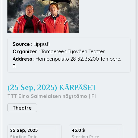
Source :
Lippu.fi
Organizer :
Tampereen Työväen Teatteri
Address :
Hämeenpuisto 28-32,
33200
Tampere,
FI
(25 Sep, 2025) KÄRPÄSET
TTT Eino Salmelaisen näyttämö
|
FI
Theatre
25 Sep, 2025
45.0
$
Starting Date
Starting Price