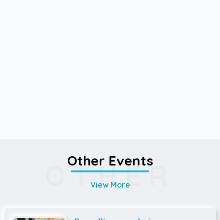
Other Events
OTHER
View More