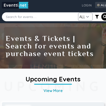
AL
LOGIN
AL
AU
CA
Starting Date
Ending Date
DE
Events & Tickets |
FI
Search for events and
GB
Category
Source
purchase event tickets
IE
NZ
SE
US
Search
Upcoming Events
UPCOMING
View More