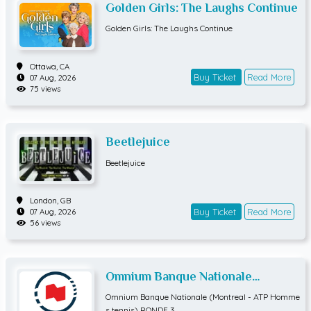
Golden Girls: The Laughs Continue
Golden Girls: The Laughs Continue
Ottawa,
CA
Buy Ticket
Read More
07 Aug, 2026
75 views
Beetlejuice
Beetlejuice
London,
GB
Buy Ticket
Read More
07 Aug, 2026
56 views
Omnium Banque Nationale
(Montreal - ATP Hommes tennis)
Omnium Banque Nationale (Montreal - ATP Homme
RONDE 3
s tennis) RONDE 3