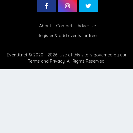
About
Contact
Advertise
Register & add events for free!
Eventti.net
© 2020 - 2026. Use of this site is governed by our
Terms
and
Privacy
. All Rights Reserved.