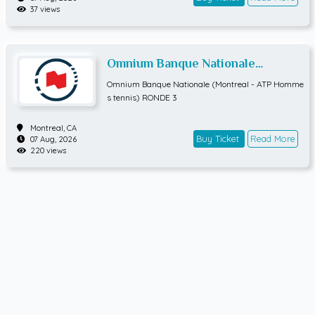
37 views
Omnium Banque Nationale
(Montreal - ATP Hommes tennis)
Omnium Banque Nationale (Montreal - ATP Homme
RONDE 3
s tennis) RONDE 3
Montreal,
CA
Buy Ticket
Read More
07 Aug, 2026
220 views