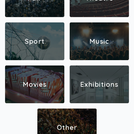
Sport
Music
Movies
Exhibitions
Other