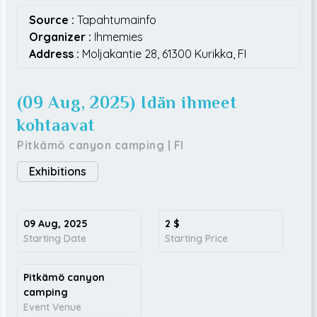
Source :
Tapahtumainfo
Organizer :
Ihmemies
Address :
Moljakantie 28,
61300
Kurikka,
FI
(09 Aug, 2025) Idän ihmeet
kohtaavat
Pitkämö canyon camping
|
FI
Exhibitions
09 Aug, 2025
2
$
Starting Date
Starting Price
Pitkämö canyon
camping
Event Venue