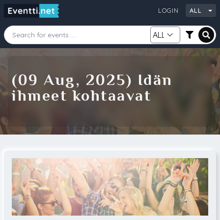
LOGIN
ALL
Starting Date
Ending Date
(09 Aug, 2025) Idän
ihmeet kohtaavat
Category
City
Source
Search