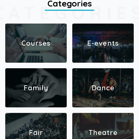
Categories
CATEGORIE
Courses
E-events
Family
Dance
Fair
Theatre