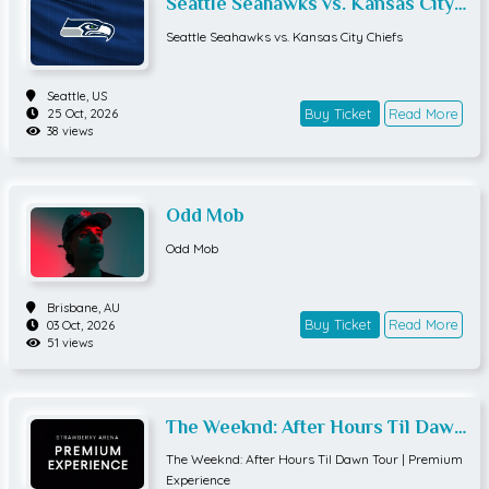
Seattle Seahawks vs. Kansas City
Chiefs
Seattle Seahawks vs. Kansas City Chiefs
Seattle,
US
Buy Ticket
Read More
25 Oct, 2026
38 views
Odd Mob
Odd Mob
Brisbane,
AU
Buy Ticket
Read More
03 Oct, 2026
51 views
The Weeknd: After Hours Til Dawn
Tour | Premium Experience
The Weeknd: After Hours Til Dawn Tour | Premium
Experience