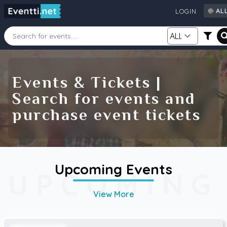
AL
LOGIN
AL
AU
CA
Starting Date
Ending Date
DE
Events & Tickets |
FI
Search for events and
GB
Category
Source
purchase event tickets
IE
NZ
SE
US
Search
Upcoming Events
UPCOMING
View More