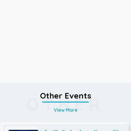
Other Events
OTHER
View More