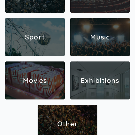
Sport
Music
Movies
Exhibitions
Other