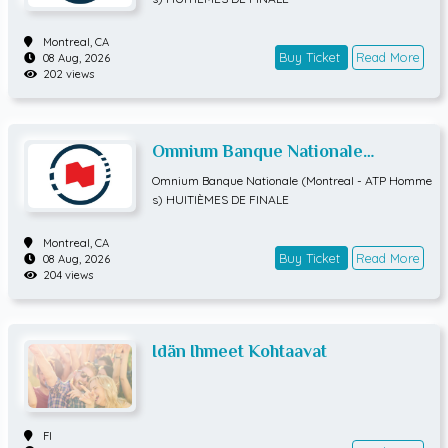
Montreal,
CA
Buy Ticket
Read More
08 Aug, 2026
202 views
Omnium Banque Nationale
(Montreal - ATP Hommes)
Omnium Banque Nationale (Montreal - ATP Homme
HUITIÈMES DE FINALE
s) HUITIÈMES DE FINALE
Montreal,
CA
Buy Ticket
Read More
08 Aug, 2026
204 views
Idän Ihmeet Kohtaavat
FI