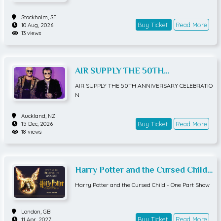
Stockholm,
SE
Buy Ticket
Read More
10 Aug, 2026
13 views
AIR SUPPLY THE 50TH
ANNIVERSARY CELEBRATION
AIR SUPPLY THE 50TH ANNIVERSARY CELEBRATIO
N
Auckland,
NZ
Buy Ticket
Read More
15 Dec, 2026
18 views
Harry Potter and the Cursed Child -
One Part Show
Harry Potter and the Cursed Child - One Part Show
London,
GB
Buy Ticket
Read More
11 Apr, 2027