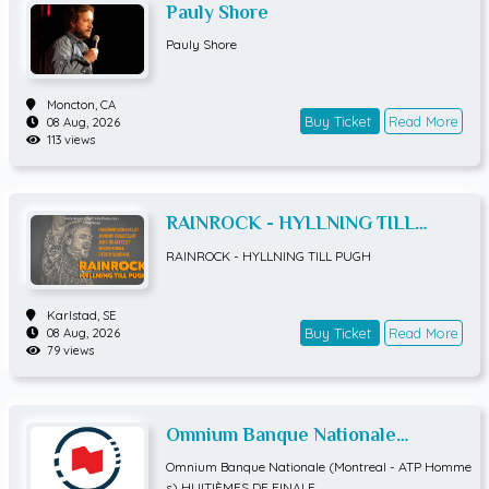
Pauly Shore
Pauly Shore
Moncton,
CA
Buy Ticket
Read More
08 Aug, 2026
113 views
RAINROCK - HYLLNING TILL
PUGH
RAINROCK - HYLLNING TILL PUGH
Karlstad,
SE
Buy Ticket
Read More
08 Aug, 2026
79 views
Omnium Banque Nationale
(Montreal - ATP Hommes)
Omnium Banque Nationale (Montreal - ATP Homme
HUITIÈMES DE FINALE
s) HUITIÈMES DE FINALE