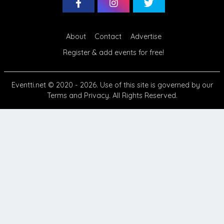
About
Contact
Advertise
Register & add events for free!
Eventti.net
© 2020 - 2026. Use of this site is governed by our
Terms
and
Privacy
. All Rights Reserved.