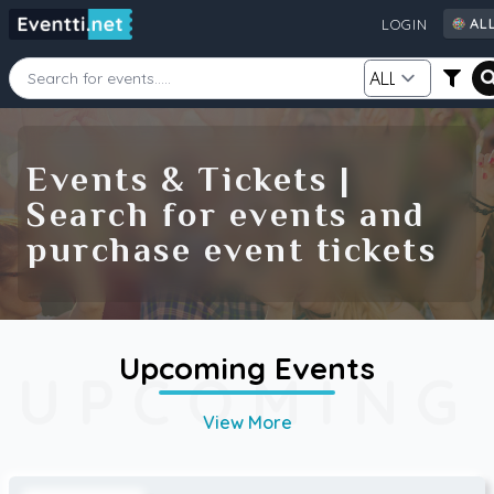
AL
LOGIN
AL
AU
CA
Starting Date
Ending Date
DE
Events & Tickets |
FI
Search for events and
GB
Category
Source
purchase event tickets
IE
NZ
SE
US
Search
Upcoming Events
UPCOMING
View More