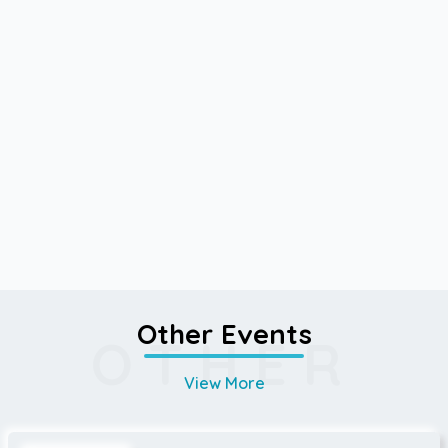
Other Events
OTHER
View More