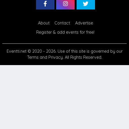
About
Contact
Advertise
Register & add events for free!
Eventti.net
© 2020 - 2026. Use of this site is governed by our
Terms
and
Privacy
. All Rights Reserved.