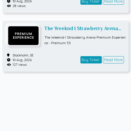
Buy Ticket
Read More
10 Aug, 2026
28 views
The Weeknd I Strawberry Arena
Premium Experience - Premium 33
The Weeknd I Strawberry Arena Premium Experien
ce - Premium 33
Stockholm,
SE
Buy Ticket
Read More
10 Aug, 2026
127 views