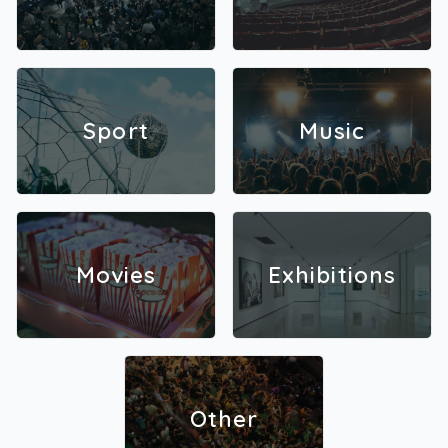
Sport
Music
Movies
Exhibitions
Other