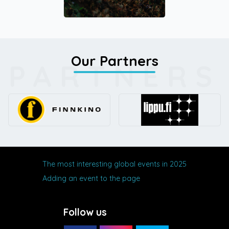
Our Partners
PARTNERS
The most interesting global events in 2025
Adding an event to the page
Follow us