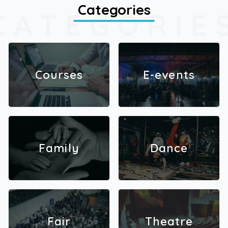
Categories
CATEGORIE
Courses
E-events
Family
Dance
Fair
Theatre