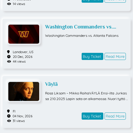
14 views
Washington Commanders vs.
Atlanta Falcons
Washington Commanders vs. Atlanta Falcons
Landover,
US
Buy Ticket
Read More
20 Dec, 2026
44 views
Väylä
Rosa Liksom – Mikko RoihaVÄYLÄ Ensi-ilta Jurkas
sa 2.10.2025 Lapin sota on alkamassa. Nuori tyttö k
uljettaa lehmiä turvaan Ruotsin puolelle. Pakolaisvi
rrassa juhlivat kaaos ja kohtuuttomuus. Vaellus tek
FI
ee luonnonluomat tasavertaiseksi – niin kansat, ih
Buy Ticket
Read More
04 Nov, 2026
31 views
miset kuin eläimetkin. Samalla se on lupaus aikuise
ksi tulemisesta, uudesta identiteetistä, matkasta si
nne, missä on toisenlaista. Kaikessa kukkii murre,