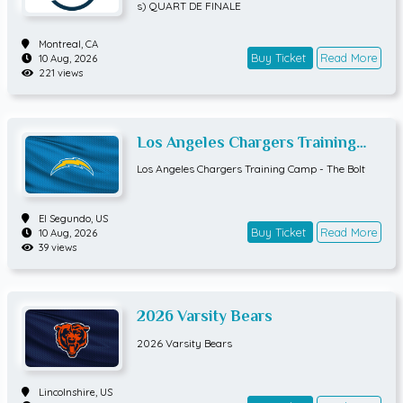
DE FINALE
s) QUART DE FINALE
Montreal,
CA
Buy Ticket
Read More
10 Aug, 2026
221 views
Los Angeles Chargers Training
Camp - The Bolt
Los Angeles Chargers Training Camp - The Bolt
El Segundo,
US
Buy Ticket
Read More
10 Aug, 2026
39 views
2026 Varsity Bears
2026 Varsity Bears
Lincolnshire,
US