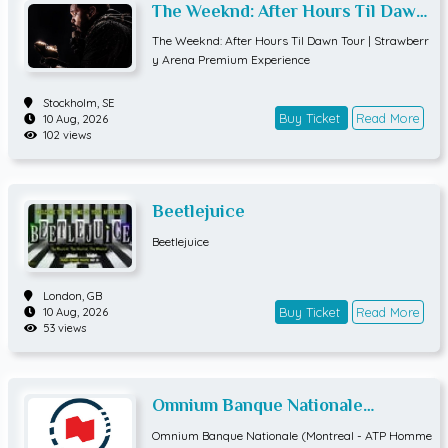
The Weeknd: After Hours Til Dawn
Tour | Strawberry Arena Premium
The Weeknd: After Hours Til Dawn Tour | Strawberr
Experience
y Arena Premium Experience
Stockholm,
SE
Buy Ticket
Read More
10 Aug, 2026
102 views
Beetlejuice
Beetlejuice
London,
GB
Buy Ticket
Read More
10 Aug, 2026
53 views
Omnium Banque Nationale
(Montreal - ATP Hommes) QUART
Omnium Banque Nationale (Montreal - ATP Homme