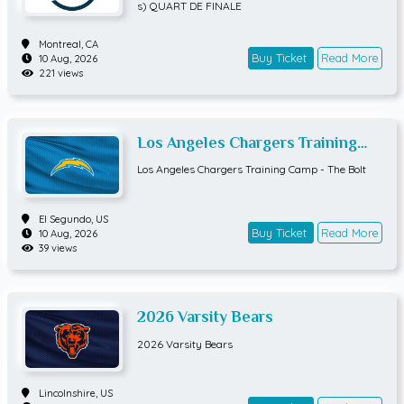
DE FINALE
s) QUART DE FINALE
Montreal,
CA
Buy Ticket
Read More
10 Aug, 2026
221 views
Los Angeles Chargers Training
Camp - The Bolt
Los Angeles Chargers Training Camp - The Bolt
El Segundo,
US
Buy Ticket
Read More
10 Aug, 2026
39 views
2026 Varsity Bears
2026 Varsity Bears
Lincolnshire,
US