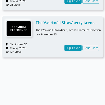
Buy Ticket
Read More
10 Aug, 2026
28 views
The Weeknd I Strawberry Arena
Premium Experience - Premium 33
The Weeknd I Strawberry Arena Premium Experien
ce - Premium 33
Stockholm,
SE
Buy Ticket
Read More
10 Aug, 2026
127 views