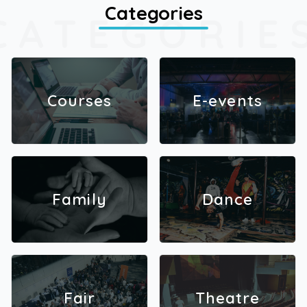
Categories
CATEGORIE
Courses
E-events
Family
Dance
Fair
Theatre