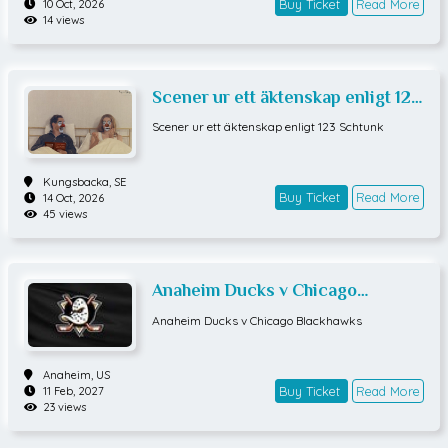
Buy Ticket
Read More
10 Oct, 2026
14 views
Scener ur ett äktenskap enligt 123
Schtunk
Scener ur ett äktenskap enligt 123 Schtunk
Kungsbacka,
SE
Buy Ticket
Read More
14 Oct, 2026
45 views
Anaheim Ducks v Chicago
Blackhawks
Anaheim Ducks v Chicago Blackhawks
Anaheim,
US
Buy Ticket
Read More
11 Feb, 2027
23 views