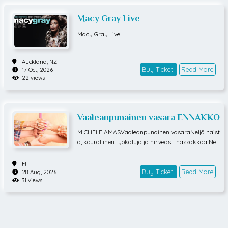
Macy Gray Live
Macy Gray Live
Auckland,
NZ
Buy Ticket
Read More
17 Oct, 2026
22 views
Vaaleanpunainen vasara ENNAKKO
MICHELE AMASVaaleanpunainen vasaraNeljä naist
a, kourallinen työkaluja ja hirveästi hässäkkää!Nelj
ä toisilleen tuntematonta naista saapuvat puutyöku
rssille nimeltä Vaaleanpunainen vasara, mutta kur
FI
ssin vetäjää, Amandaa, ei näy eikä kuulu. Sen sijaa
Buy Ticket
Read More
28 Aug, 2026
31 views
n paikalle saapuu Amandan mies Tapsa, joka joutu
u vastentahtoisesti, naisten jo ennakkoon maksam
an workshopin, vetäjäksi.Tapsa, joka arvelee voima
antumisen tarkoittavan akkuporakoneen lataamist
a, joutuu todelliseen pyöritykseen naisenergian pää