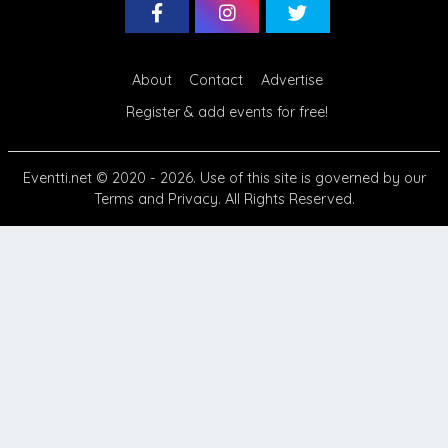
About
Contact
Advertise
Register & add events for free!
Eventti.net
© 2020 - 2026. Use of this site is governed by our
Terms
and
Privacy
. All Rights Reserved.