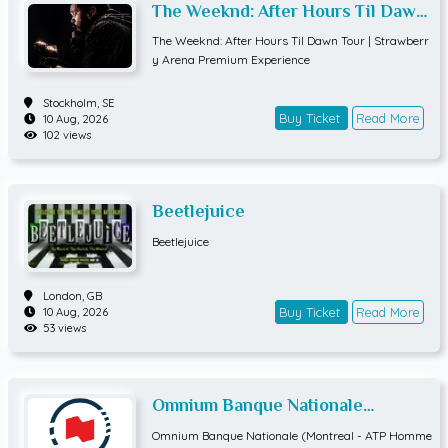
The Weeknd: After Hours Til Dawn
Tour | Strawberry Arena Premium
The Weeknd: After Hours Til Dawn Tour | Strawberr
Experience
y Arena Premium Experience
Stockholm,
SE
Buy Ticket
Read More
10 Aug, 2026
102 views
Beetlejuice
Beetlejuice
London,
GB
Buy Ticket
Read More
10 Aug, 2026
53 views
Omnium Banque Nationale
(Montreal - ATP Hommes) QUART
Omnium Banque Nationale (Montreal - ATP Homme