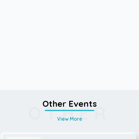
Other Events
OTHER
View More