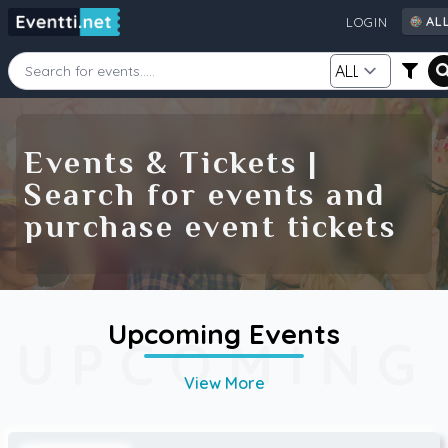
AL
LOGIN
AL
AU
CA
Starting Date
Ending Date
DE
Events & Tickets |
FI
Search for events and
GB
Category
Source
purchase event tickets
IE
NZ
SE
US
Search
Upcoming Events
UPCOMING
View More