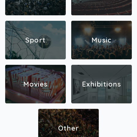
Sport
Music
Movies
Exhibitions
Other