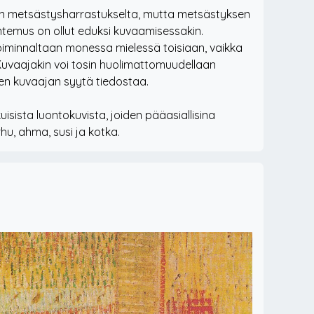
n metsästysharrastukselta, mutta metsästyksen
ntemus on ollut eduksi kuvaamisessakin.
iminnaltaan monessa mielessä toisiaan, vaikka
 Kuvaajakin voi tosin huolimattomuudellaan
sen kuvaajan syytä tiedostaa.
isista luontokuvista, joiden pääasiallisina