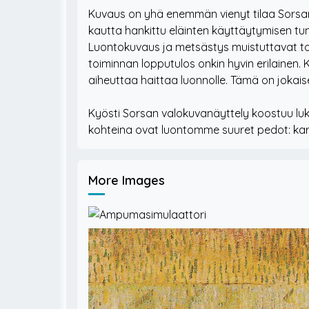
Kuvaus on yhä enemmän vienyt tilaa Sorsa
kautta hankittu eläinten käyttäytymisen tu
Luontokuvaus ja metsästys muistuttavat to
toiminnan lopputulos onkin hyvin erilainen.
aiheuttaa haittaa luonnolle. Tämä on jokai
Kyösti Sorsan valokuvanäyttely koostuu luku
More Images