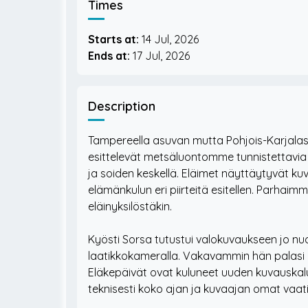
Times
Starts at:
14 Jul, 2026
Ends at:
17 Jul, 2026
Description
Tampereella asuvan mutta Pohjois-Karjala
esittelevät metsäluontomme tunnistettavia
ja soiden keskellä. Eläimet näyttäytyvät kuv
elämänkulun eri piirteitä esitellen. Parhaimmi
eläinyksilöstäkin.
Kyösti Sorsa tutustui valokuvaukseen jo nuore
laatikkokameralla. Vakavammin hän palasi 
Eläkepäivät ovat kuluneet uuden kuvauskalus
teknisesti koko ajan ja kuvaajan omat vaa