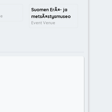
Suomen ErÃ¤- ja
ce
metsÃ¤stysmuseo
Event Venue