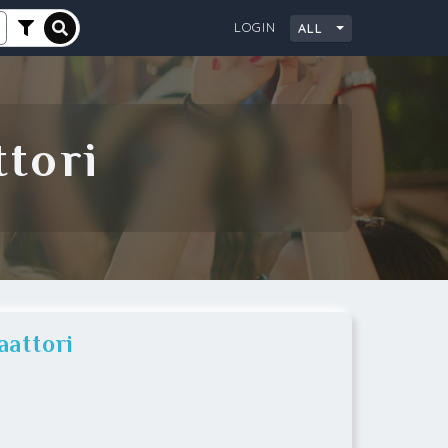
LOGIN
ALL
City
ttori
aattori