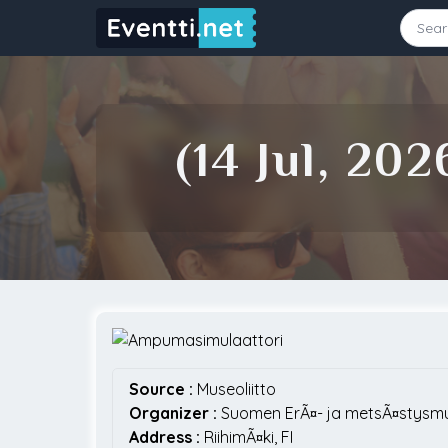
Starting Date
Ending Date
(14 Jul, 2
Source
Source :
Museoliitto
Organizer :
Suomen ErÃ¤- ja metsÃ¤stysm
Address :
RiihimÃ¤ki,
FI