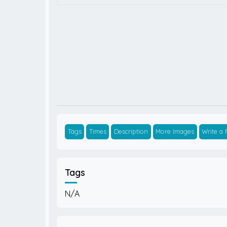
Tags
Times
Description
More Images
Write a
Tags
N/A