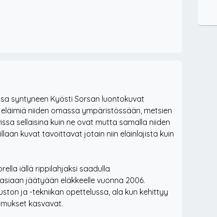
ssa syntyneen Kyösti Sorsan luontokuvat
 eläimiä niiden omassa ympäristössään, metsien
issa sellaisina kuin ne ovat mutta samalla niiden
llaan kuvat tavoittavat jotain niin eläinlajista kuin
lla iällä rippilahjaksi saadulla
asiaan jäätyään eläkkeelle vuonna 2006.
ton ja -tekniikan opettelussa, ala kun kehittyy
timukset kasvavat.