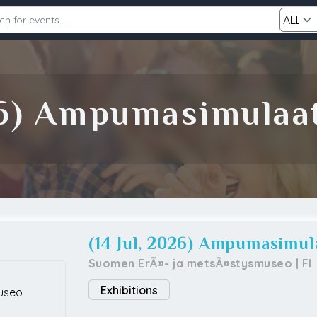
Category
026) Ampumasimulaa
Search
(14 Jul, 2026) Ampumasimul
Suomen ErÃ¤- ja metsÃ¤stysmuseo
|
FI
Exhibitions
useo