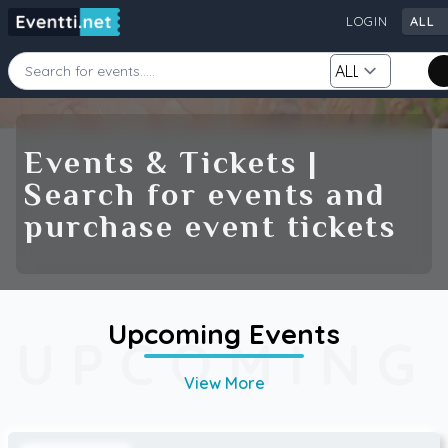
LOGIN
ALL
Starting Date
Ending Date
Events & Tickets |
Search for events and
Category
City
purchase event tickets
Source
Upcoming Events
UPCOMING
Search
View More