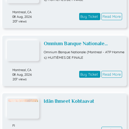
Montreal,
CA
Buy Ticket
Read More
08 Aug, 2026
207 views
Omnium Banque Nationale
(Montreal - ATP Hommes)
Omnium Banque Nationale (Montreal - ATP Homme
HUITIÈMES DE FINALE
s) HUITIÈMES DE FINALE
Montreal,
CA
Buy Ticket
Read More
08 Aug, 2026
207 views
Idän Ihmeet Kohtaavat
FI