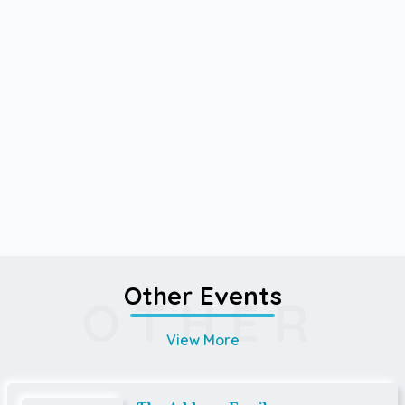
Other Events
OTHER
View More