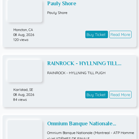
Pauly Shore
Pauly Shore
Moncton,
CA
Buy Ticket
Read More
08 Aug, 2026
120 views
RAINROCK - HYLLNING TILL
PUGH
RAINROCK - HYLLNING TILL PUGH
Karlstad,
SE
Buy Ticket
Read More
08 Aug, 2026
84 views
Omnium Banque Nationale
(Montreal - ATP Hommes)
Omnium Banque Nationale (Montreal - ATP Homme
HUITIÈMES DE FINALE
s) HUITIÈMES DE FINALE