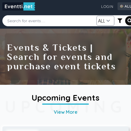
AL
LOGIN
AL
AU
CA
Starting Date
Ending Date
DE
Events & Tickets |
FI
Search for events and
GB
Category
Source
purchase event tickets
IE
NZ
SE
US
Search
Upcoming Events
UPCOMING
View More