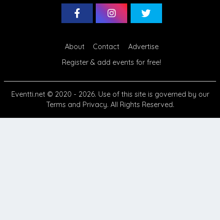
About
Contact
Advertise
Register & add events for free!
Eventti.net
© 2020 - 2026. Use of this site is governed by our
Terms
and
Privacy
. All Rights Reserved.