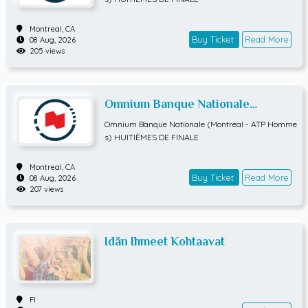
Montreal,
CA
Buy Ticket
Read More
08 Aug, 2026
205 views
Omnium Banque Nationale
(Montreal - ATP Hommes)
Omnium Banque Nationale (Montreal - ATP Homme
HUITIÈMES DE FINALE
s) HUITIÈMES DE FINALE
Montreal,
CA
Buy Ticket
Read More
08 Aug, 2026
207 views
Idän Ihmeet Kohtaavat
FI