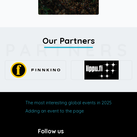
Our Partners
PARTNERS
The most interesting global events in 2025
Adding an event to the page
Follow us