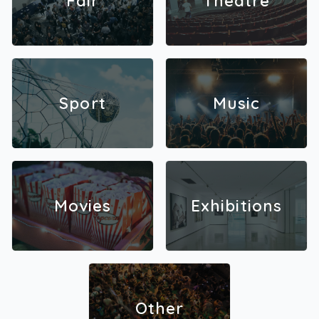
Fair
Theatre
Sport
Music
Movies
Exhibitions
Other