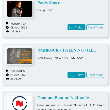
Pauly Shore
Pauly Shore
Moncton,
CA
Buy Ticket
Read More
08 Aug, 2026
118 views
RAINROCK - HYLLNING TILL
PUGH
RAINROCK - HYLLNING TILL PUGH
Karlstad,
SE
Buy Ticket
Read More
08 Aug, 2026
83 views
Omnium Banque Nationale
(Montreal - ATP Hommes)
Omnium Banque Nationale (Montreal - ATP Homme
HUITIÈMES DE FINALE
s) HUITIÈMES DE FINALE