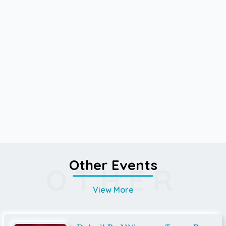
Other Events
OTHER
View More