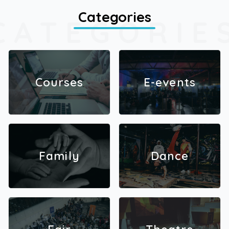
Categories
CATEGORIE
Courses
E-events
Family
Dance