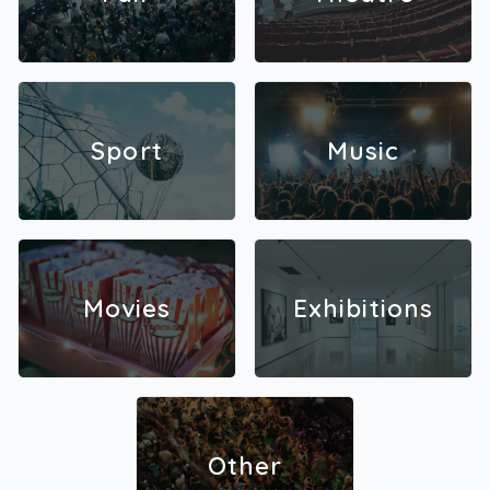
Sport
Music
Movies
Exhibitions
Other