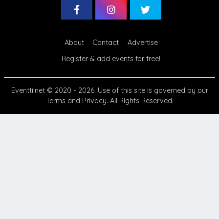
About
Contact
Advertise
Register & add events for free!
Eventti.net
© 2020 - 2026. Use of this site is governed by our
Terms
and
Privacy
. All Rights Reserved.