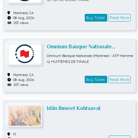
Montreal,
CA
Buy Ticket
Read More
08 Aug, 2026
207 views
Omnium Banque Nationale
(Montreal - ATP Hommes)
Omnium Banque Nationale (Montreal - ATP Homme
HUITIÈMES DE FINALE
s) HUITIÈMES DE FINALE
Montreal,
CA
Buy Ticket
Read More
08 Aug, 2026
207 views
Idän Ihmeet Kohtaavat
FI