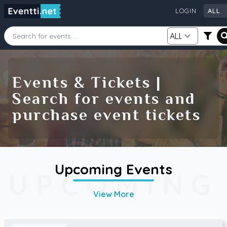
LOGIN
ALL
Starting Date
Ending Date
Events & Tickets |
Search for events and
Category
City
purchase event tickets
Source
Upcoming Events
UPCOMING
Search
View More