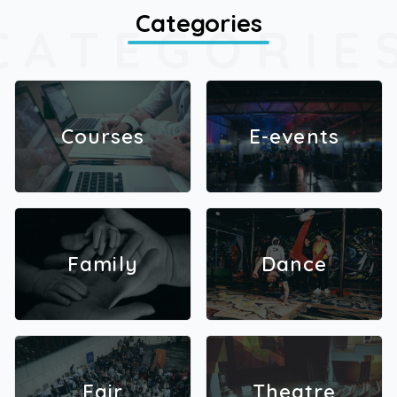
Categories
CATEGORIE
Courses
E-events
Family
Dance
Fair
Theatre