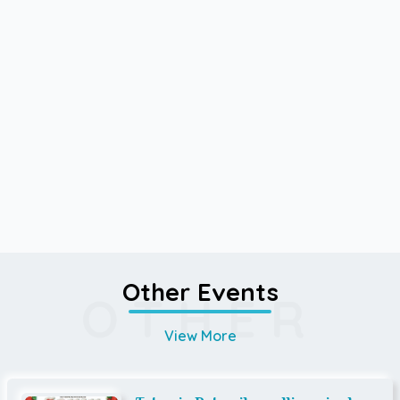
Other Events
OTHER
View More