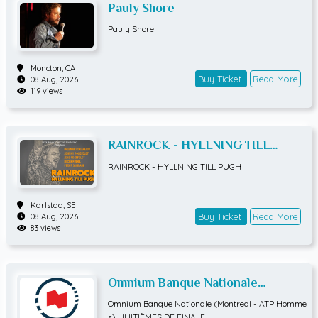
Pauly Shore
Pauly Shore
Moncton,
CA
Buy Ticket
Read More
08 Aug, 2026
119 views
RAINROCK - HYLLNING TILL
PUGH
RAINROCK - HYLLNING TILL PUGH
Karlstad,
SE
Buy Ticket
Read More
08 Aug, 2026
83 views
Omnium Banque Nationale
(Montreal - ATP Hommes)
Omnium Banque Nationale (Montreal - ATP Homme
HUITIÈMES DE FINALE
s) HUITIÈMES DE FINALE