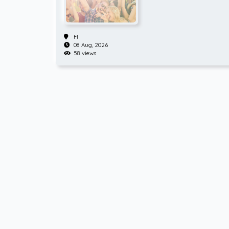
FI
08 Aug, 2026
58 views