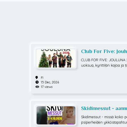
Club For Five: Jou
CLUB FOR FIVE: JOULUNA 2
uoksua, kynttilän kajoa ja 
asta tunnelmaa! Sitä tarjoi
tikiertue, lauluyhtye Club
FI
2026. Jätä hetkeksi maailma
15 Dec, 2026
oulumusiikin vietäväksi. JO
17 views
nen ja vahvasti läsnä oleva 
ovat lähellä toisiaan. Tätä i
n yhdessä, paikan päällä.
Skidimessut - aamu
10-14
Skidimessut - missä koko p
psiperheiden ykköstapahtu