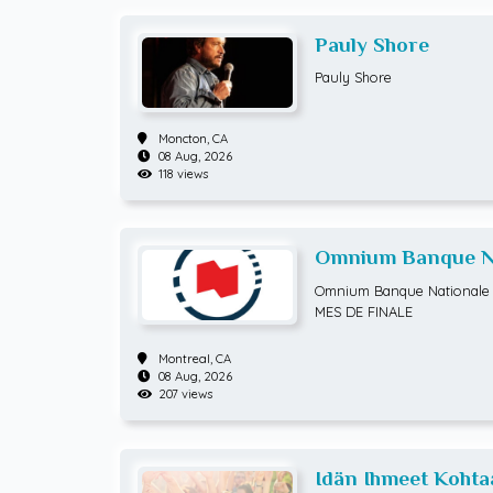
Pauly Shore
Pauly Shore
Moncton,
CA
08 Aug, 2026
118 views
Omnium Banque Na
ATP Hommes) HUI
Omnium Banque Nationale 
MES DE FINALE
Montreal,
CA
08 Aug, 2026
207 views
Idän Ihmeet Kohta