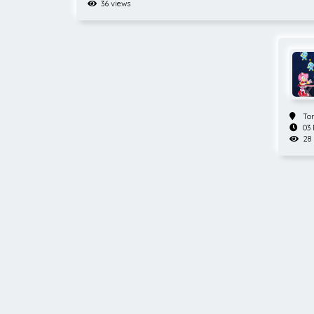
kävijöille kattavan yleisku
36 views
ations Oy
nerokkaan ja poikkeuksellis
olellisesti rakennetussa ja
ksyn moton ”Copyright is f
ovat luusereille ©TM”) muka
nä esillä olevat teokset eiv
n vuoksi virallisesti hyväks
To
03
28