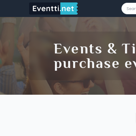
Starting Date
Ending Date
Events & Ti
purchase ev