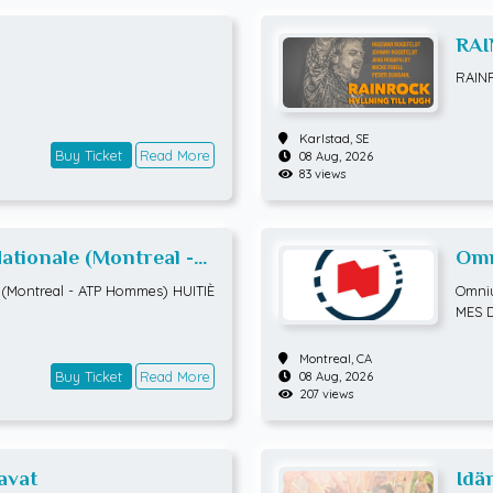
RAI
RAIN
Karlstad,
SE
Buy Ticket
Read More
08 Aug, 2026
83 views
tionale (Montreal -
Omn
TIÈMES DE FINALE
ATP
(Montreal - ATP Hommes) HUITIÈ
Omniu
MES 
Montreal,
CA
Buy Ticket
Read More
08 Aug, 2026
207 views
avat
Idä