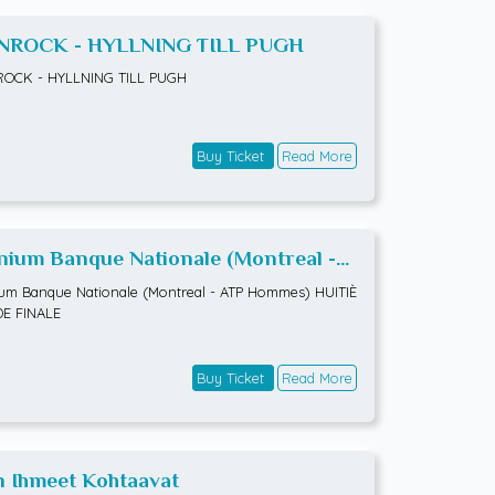
NROCK - HYLLNING TILL PUGH
ROCK - HYLLNING TILL PUGH
Buy Ticket
Read More
ium Banque Nationale (Montreal -
 Hommes) HUITIÈMES DE FINALE
m Banque Nationale (Montreal - ATP Hommes) HUITIÈ
DE FINALE
Buy Ticket
Read More
n Ihmeet Kohtaavat