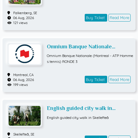
Falkenberg,
SE
Buy Ticket
Read More
06 Aug, 2026
121 views
Omnium Banque Nationale
(Montreal - ATP Hommes tennis)
Omnium Banque Nationale (Montreal - ATP Homme
RONDE 3
s tennis) RONDE 3
Montreal,
CA
Buy Ticket
Read More
06 Aug, 2026
199 views
English guided city walk in
Skellefteå
English guided city walk in Skellefteå
Skellefteå,
SE