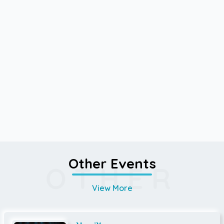
Other Events
OTHER
View More