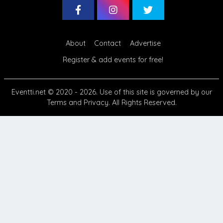
About
Contact
Advertise
Register & add events for free!
Eventti.net
© 2020 - 2026. Use of this site is governed by our
Terms
and
Privacy
. All Rights Reserved.