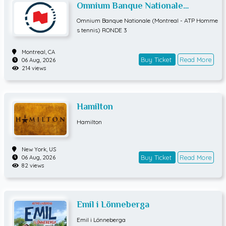
Omnium Banque Nationale
(Montreal - ATP Hommes tennis)
Omnium Banque Nationale (Montreal - ATP Homme
RONDE 3
s tennis) RONDE 3
Montreal,
CA
Buy Ticket
Read More
06 Aug, 2026
214 views
Hamilton
Hamilton
New York,
US
Buy Ticket
Read More
06 Aug, 2026
82 views
Emil i Lönneberga
Emil i Lönneberga