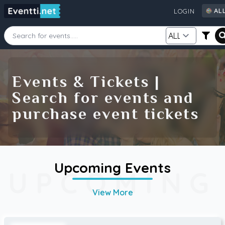
AL
LOGIN
AL
AU
CA
Starting Date
Ending Date
DE
Events & Tickets |
FI
Search for events and
GB
Category
Source
purchase event tickets
IE
NZ
SE
US
Search
Upcoming Events
UPCOMING
View More