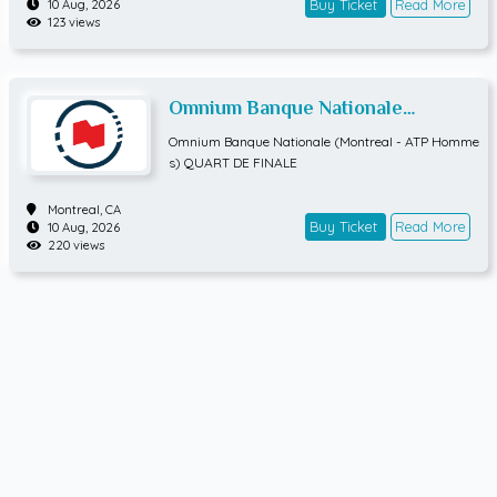
Buy Ticket
Read More
10 Aug, 2026
123 views
Omnium Banque Nationale
(Montreal - ATP Hommes) QUART
Omnium Banque Nationale (Montreal - ATP Homme
DE FINALE
s) QUART DE FINALE
Montreal,
CA
Buy Ticket
Read More
10 Aug, 2026
220 views