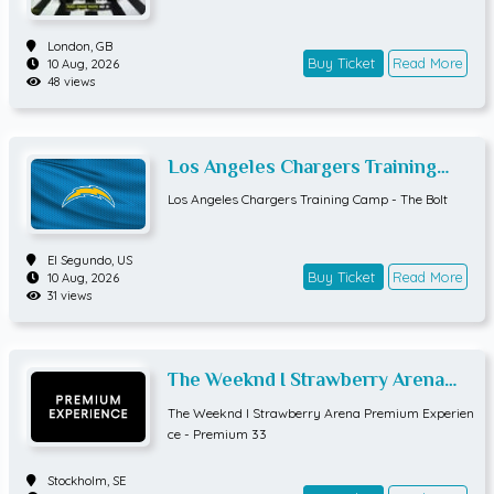
London,
GB
Buy Ticket
Read More
10 Aug, 2026
48 views
Los Angeles Chargers Training
Camp - The Bolt
Los Angeles Chargers Training Camp - The Bolt
El Segundo,
US
Buy Ticket
Read More
10 Aug, 2026
31 views
The Weeknd I Strawberry Arena
Premium Experience - Premium 33
The Weeknd I Strawberry Arena Premium Experien
ce - Premium 33
Stockholm,
SE