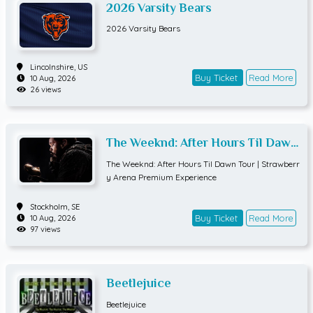
2026 Varsity Bears
2026 Varsity Bears
Lincolnshire,
US
Buy Ticket
Read More
10 Aug, 2026
26 views
The Weeknd: After Hours Til Dawn
Tour | Strawberry Arena Premium
The Weeknd: After Hours Til Dawn Tour | Strawberr
Experience
y Arena Premium Experience
Stockholm,
SE
Buy Ticket
Read More
10 Aug, 2026
97 views
Beetlejuice
Beetlejuice