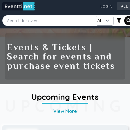
AL
LOGIN
AL
AU
CA
Starting Date
Ending Date
DE
Events & Tickets |
FI
Search for events and
GB
Category
Source
purchase event tickets
IE
NZ
SE
US
Search
Upcoming Events
UPCOMING
View More