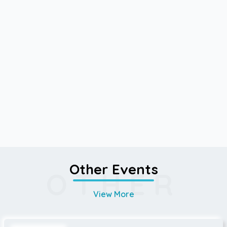
Other Events
OTHER
View More