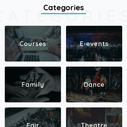
Categories
CATEGORIE
Courses
E-events
Family
Dance
Fair
Theatre