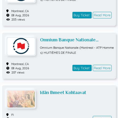
Montreal,
CA
Buy Ticket
Read More
08 Aug, 2026
205 views
Omnium Banque Nationale
(Montreal - ATP Hommes)
Omnium Banque Nationale (Montreal - ATP Homme
HUITIÈMES DE FINALE
s) HUITIÈMES DE FINALE
Montreal,
CA
Buy Ticket
Read More
08 Aug, 2026
207 views
Idän Ihmeet Kohtaavat
FI