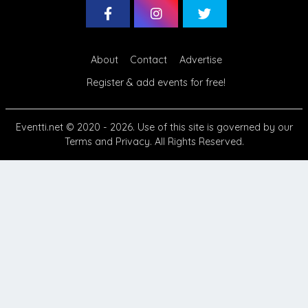
About
Contact
Advertise
Register & add events for free!
Eventti.net
© 2020 - 2026. Use of this site is governed by our
Terms
and
Privacy
. All Rights Reserved.