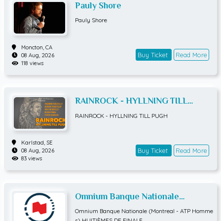
Pauly Shore
Pauly Shore
Moncton,
CA
Buy Ticket
Read More
08 Aug, 2026
118 views
RAINROCK - HYLLNING TILL
PUGH
RAINROCK - HYLLNING TILL PUGH
Karlstad,
SE
Buy Ticket
Read More
08 Aug, 2026
83 views
Omnium Banque Nationale
(Montreal - ATP Hommes)
Omnium Banque Nationale (Montreal - ATP Homme
HUITIÈMES DE FINALE
s) HUITIÈMES DE FINALE