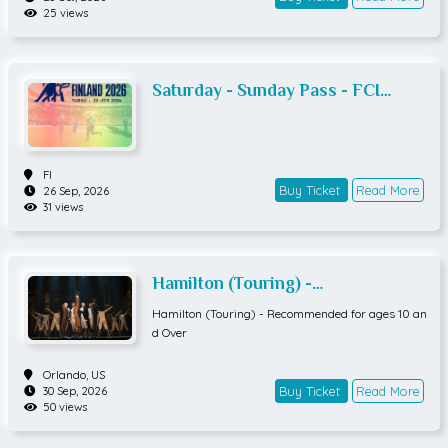
25 views
Saturday - Sunday Pass - FCI
Agility World Championships 2026
FI
Buy Ticket
Read More
26 Sep, 2026
31 views
Hamilton (Touring) -
Recommended for ages 10 and
Hamilton (Touring) - Recommended for ages 10 an
Over
d Over
Orlando,
US
Buy Ticket
Read More
30 Sep, 2026
50 views