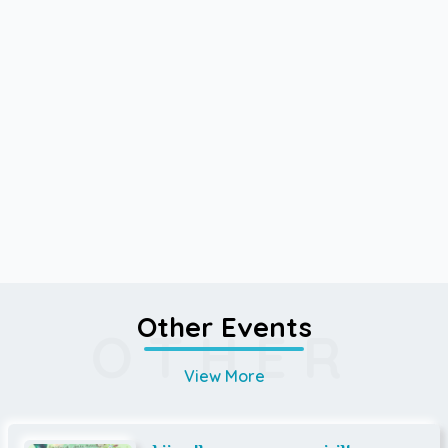
Other Events
OTHER
View More