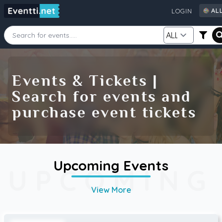
AL
LOGIN
AL
AU
CA
Starting Date
Ending Date
DE
Events & Tickets |
FI
Search for events and
GB
Category
Source
purchase event tickets
IE
NZ
SE
US
Search
Upcoming Events
UPCOMING
View More