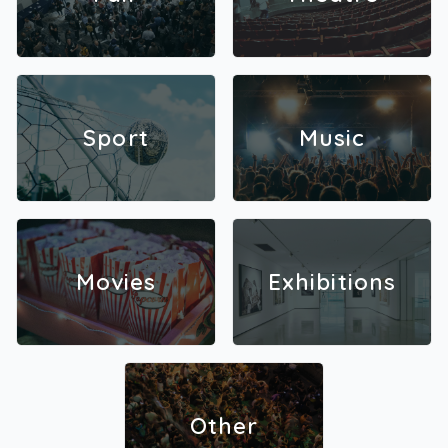
Sport
Music
Movies
Exhibitions
Other