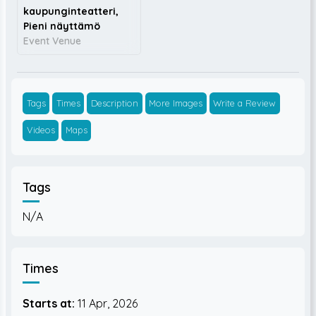
kaupunginteatteri,
Pieni näyttämö
Event Venue
Tags
Times
Description
More Images
Write a Review
Videos
Maps
Tags
N/A
Times
Starts at:
11 Apr, 2026