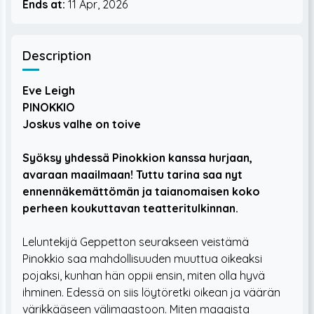
Ends at:
11 Apr, 2026
Description
Eve Leigh
PINOKKIO
Joskus valhe on toive
Syöksy yhdessä Pinokkion kanssa hurjaan,
avaraan maailmaan! Tuttu tarina saa nyt
ennennäkemättömän ja taianomaisen koko
perheen koukuttavan teatteritulkinnan.
Leluntekijä Geppetton seurakseen veistämä
Pinokkio saa mahdollisuuden muuttua oikeaksi
pojaksi, kunhan hän oppii ensin, miten olla hyvä
ihminen. Edessä on siis löytöretki oikean ja väärän
värikkääseen välimaastoon. Miten maagista