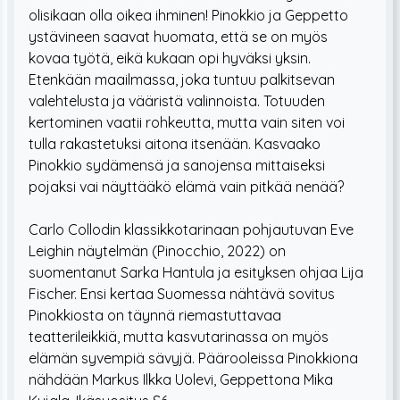
olisikaan olla oikea ihminen! Pinokkio ja Geppetto
ystävineen saavat huomata, että se on myös
kovaa työtä, eikä kukaan opi hyväksi yksin.
Etenkään maailmassa, joka tuntuu palkitsevan
valehtelusta ja vääristä valinnoista. Totuuden
kertominen vaatii rohkeutta, mutta vain siten voi
tulla rakastetuksi aitona itsenään. Kasvaako
Pinokkio sydämensä ja sanojensa mittaiseksi
pojaksi vai näyttääkö elämä vain pitkää nenää?
Carlo Collodin klassikkotarinaan pohjautuvan Eve
Leighin näytelmän (Pinocchio, 2022) on
suomentanut Sarka Hantula ja esityksen ohjaa Lija
Fischer. Ensi kertaa Suomessa nähtävä sovitus
Pinokkiosta on täynnä riemastuttavaa
teatterileikkiä, mutta kasvutarinassa on myös
elämän syvempiä sävyjä. Päärooleissa Pinokkiona
nähdään Markus Ilkka Uolevi, Geppettona Mika