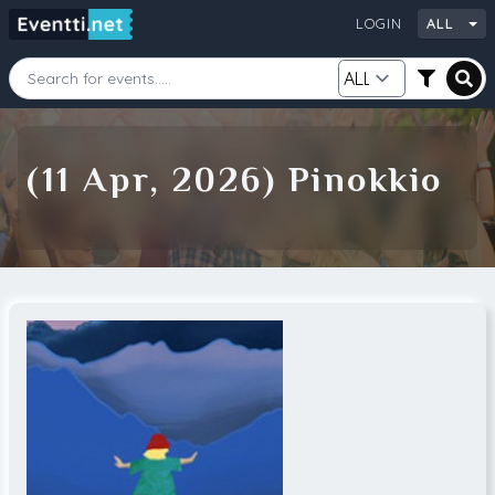
LOGIN
ALL
Starting Date
Ending Date
(11 Apr, 2026) Pinokkio
Category
City
Source
Search