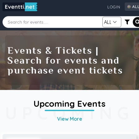
AL
LOGIN
AL
AU
CA
Starting Date
Ending Date
DE
Events & Tickets |
FI
Search for events and
GB
Category
Source
purchase event tickets
IE
NZ
SE
US
Search
Upcoming Events
UPCOMING
View More