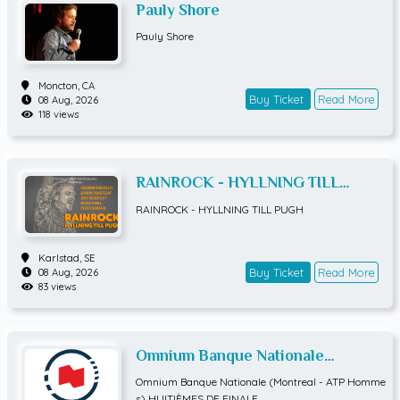
Pauly Shore
Pauly Shore
Moncton,
CA
Buy Ticket
Read More
08 Aug, 2026
118 views
RAINROCK - HYLLNING TILL
PUGH
RAINROCK - HYLLNING TILL PUGH
Karlstad,
SE
Buy Ticket
Read More
08 Aug, 2026
83 views
Omnium Banque Nationale
(Montreal - ATP Hommes)
Omnium Banque Nationale (Montreal - ATP Homme
HUITIÈMES DE FINALE
s) HUITIÈMES DE FINALE