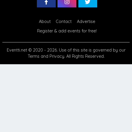
About
Contact
Advertise
Register & add events for free!
Eventti.net
© 2020 - 2026. Use of this site is governed by our
Terms
and
Privacy
. All Rights Reserved.