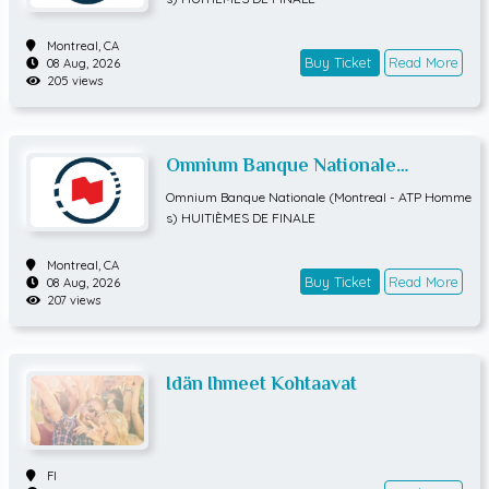
Montreal,
CA
Buy Ticket
Read More
08 Aug, 2026
205 views
Omnium Banque Nationale
(Montreal - ATP Hommes)
Omnium Banque Nationale (Montreal - ATP Homme
HUITIÈMES DE FINALE
s) HUITIÈMES DE FINALE
Montreal,
CA
Buy Ticket
Read More
08 Aug, 2026
207 views
Idän Ihmeet Kohtaavat
FI