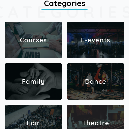
Categories
CATEGORIE
Courses
E-events
Family
Dance
Fair
Theatre