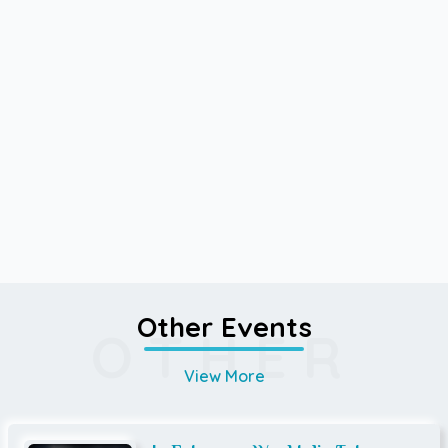
Other Events
OTHER
View More