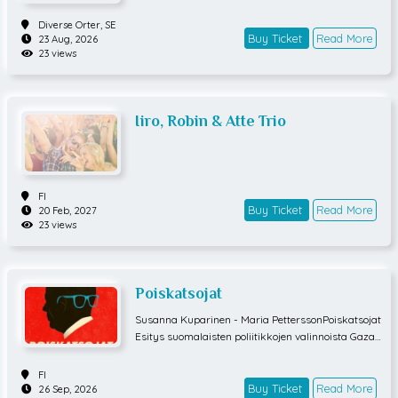
Diverse Orter,
SE
Buy Ticket
Read More
23 Aug, 2026
23 views
Iiro, Robin & Atte Trio
FI
Buy Ticket
Read More
20 Feb, 2027
23 views
Poiskatsojat
Susanna Kuparinen - Maria PetterssonPoiskatsojat
Esitys suomalaisten poliitikkojen valinnoista Gazan
tragedian äärelläTapahtumat Gazassa järkyttävät
maailmaa. Poliitikot ja media sulkevat silmänsä. Ta
FI
valliset kansalaiset kokevat voimattomuutta. Mistä
Buy Ticket
Read More
26 Sep, 2026