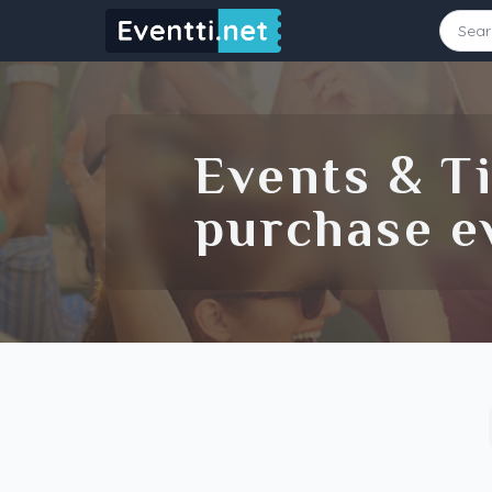
Starting Date
Ending Date
Events & Ti
purchase ev