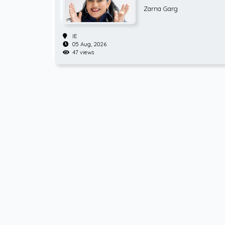
Zarna Garg
IE
05 Aug, 2026
47 views