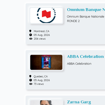
Omnium Banque Na
ATP Hommes tenn
Omnium Banque Nationale 
RONDE 2
Montreal,
CA
05 Aug, 2026
206 views
ABBA Celebration
ABBA Celebration
Quebec,
CA
05 Aug, 2026
73 views
Zarna Garg