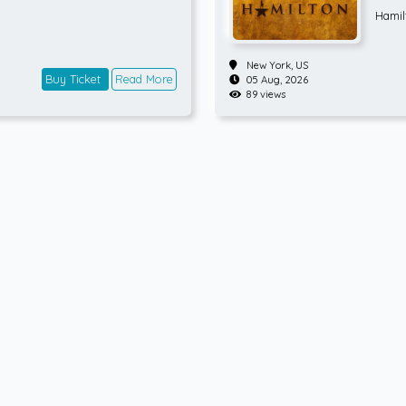
Hamil
New York,
US
Buy Ticket
Read More
05 Aug, 2026
89 views