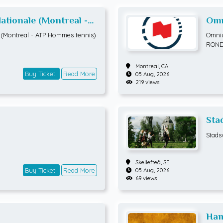
tionale (Montreal -
Omn
is) RONDE 2
ATP
(Montreal - ATP Hommes tennis)
Omniu
ROND
Montreal,
CA
Buy Ticket
Read More
05 Aug, 2026
219 views
Sta
Stads
Skellefteå,
SE
Buy Ticket
Read More
05 Aug, 2026
69 views
Ham