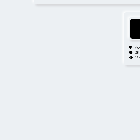
Au
28
19 