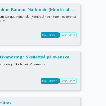
ium Banque Nationale (Montreal -
 Hommes tennis) RONDE 2
m Banque Nationale (Montreal - ATP Hommes tennis)
E 2
Buy Ticket
Read More
dsvandring i Skellefteå på svenska
vandring i Skellefteå på svenska
Buy Ticket
Read More
ilton