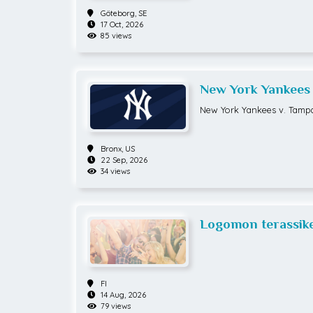
Göteborg,
SE
17 Oct, 2026
85 views
New York Yankees 
Group Tickets *
New York Yankees v. Tampa
Bronx,
US
22 Sep, 2026
34 views
Logomon terassike
KARJALAINEN K-1
FI
14 Aug, 2026
79 views