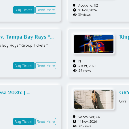
ukemi
Auckland,
NZ
n.Käs
Buy Ticket
Read More
10 Nov, 2026
afia 
39 views
ittel
maske
ä Mik
elmist
v. Tampa Bay Rays *
Rin
pre
 Bay Rays * Group Tickets *
FI
Buy Ticket
Read More
30 Oct, 2026
29 views
sä 2026: J.
GRY
8
GRYF
Vancouver,
CA
Buy Ticket
Read More
14 Nov, 2026
32 views