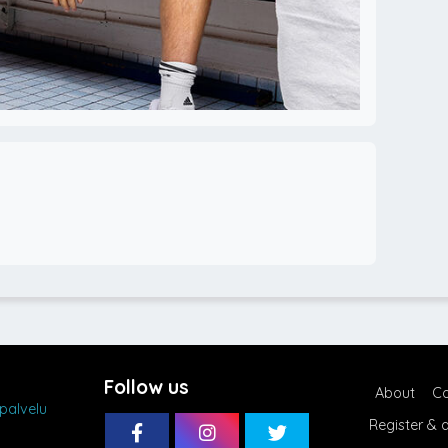
Follow us
About
Co
palvelu
Register & a