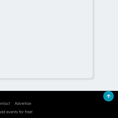
ntact
Advertise
dd events for free!