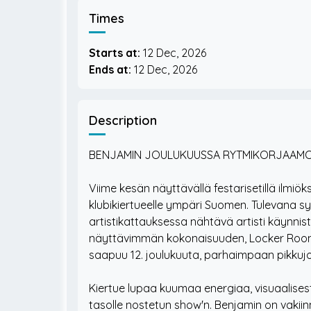
Times
Starts at:
12 Dec, 2026
Ends at:
12 Dec, 2026
Description
BENJAMIN JOULUKUUSSA RYTMIKORJAAM
Viime kesän näyttävällä festarisetillä ilmiö
klubikiertueelle ympäri Suomen. Tulevana sy
artistikattauksessa nähtävä artisti käynni
näyttävimmän kokonaisuuden, Locker Room T
saapuu 12. joulukuuta, parhaimpaan pikkuj
Kiertue lupaa kuumaa energiaa, visuaalises
tasolle nostetun show'n. Benjamin on vaki