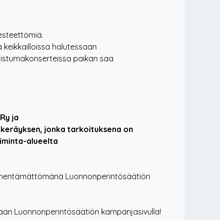
esteettömiä.
keikkailloissa halutessaan
 istumakonserteissa paikan saa
Ry ja
keräyksen, jonka tarkoituksena on
oiminta-alueelta
n lyhentämättömänä Luonnonperintösäätiön
an Luonnonperintösäätiön kampanjasivulla!