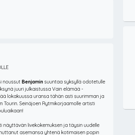
OLLE
ksi noussut
Benjamin
suuntaa syksyllä odotetulle
ksynä juuri julkaistussa Vain elämää -
stää lokakuussa uransa tähän asti suurimman ja
ourin. Seinäjoen Rytmikorjaamolle artisti
ouluaikaan!
ti näyttävän livekokemuksen ja täysin uudelle
innuttanut asemansa yhtenä kotimaisen popin