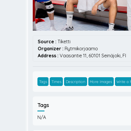
Source :
Tiketti
Organizer :
Rytmikorjaamo
Address :
Vaasantie 11,
60101
Seinäjoki,
FI
Tags
Times
Description
More Images
Write a
Tags
N/A