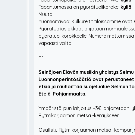
Tapahtumassa on pyörätuolikoroke:
kyllä
Muuta
huomioitavaa: Kulkureitit tiloissamme ovat 
Pyörätuoliasiakkaat ohjataan normaaleissa 
pyörätuolikorokkeelle. Numeroimattomissa
vapaasti valita.
***
Seinäjoen Elävän musiikin yhdistys Selmu 
Luonnonperintösäätiö ovat perustaneet 
etsiä ja rauhoittaa suojelualue Selmun t
Etelä-Pohjanmaalta.
Ympäristölipun lahjoitus +3€ lahjoitetaa
Rytmikorjaamon metsä -keräykseen.
Osallistu Rytmikorjaamon metsä -kampanja