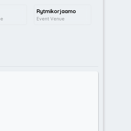
Rytmikorjaamo
ce
Event Venue