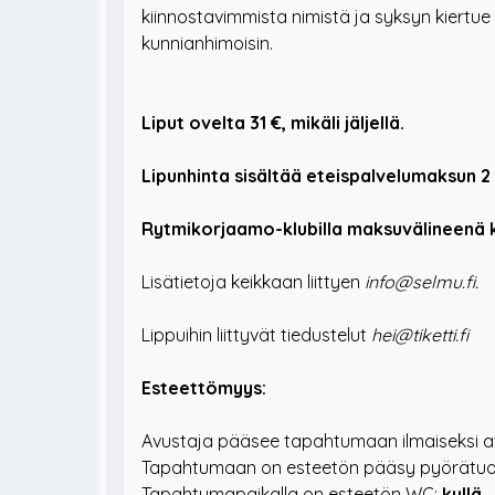
kiinnostavimmista nimistä ja syksyn kiertu
kunnianhimoisin.
Liput ovelta 31 €, mikäli jäljellä.
Lipunhinta sisältää eteispalvelumaksun 2 
Rytmikorjaamo-klubilla maksuvälineenä k
Lisätietoja keikkaan liittyen
info@selmu.fi.
Lippuihin liittyvät tiedustelut
hei@tiketti.fi
Esteettömyys:
Avustaja pääsee tapahtumaan ilmaiseksi av
Tapahtumaan on esteetön pääsy pyörätuoli
Tapahtumapaikalla on esteetön WC:
kyllä