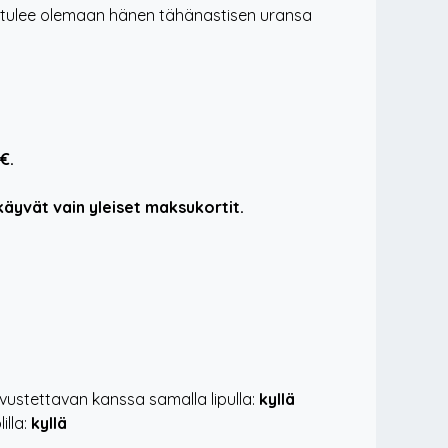
e tulee olemaan hänen tähänastisen uransa
€.
äyvät vain yleiset maksukortit.
ustettavan kanssa samalla lipulla:
kyllä
lla:
kyllä