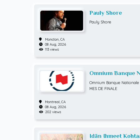
Pauly Shore
Pauly Shore
Moncton,
CA
08 Aug, 2026
113 views
Omnium Banque Na
ATP Hommes) HUI
Omnium Banque Nationale 
MES DE FINALE
Montreal,
CA
08 Aug, 2026
202 views
Idän Ihmeet Kohta