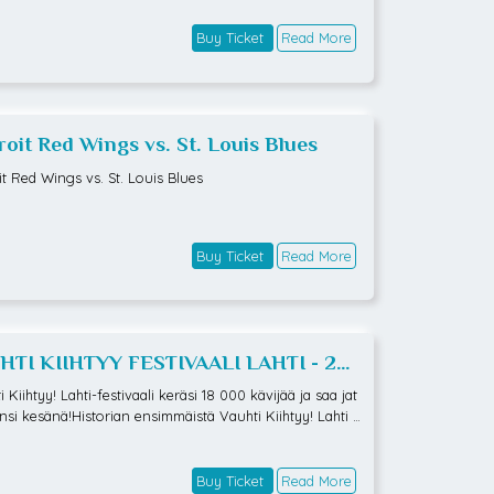
Buy Ticket
Read More
roit Red Wings vs. St. Louis Blues
it Red Wings vs. St. Louis Blues
Buy Ticket
Read More
HTI KIIHTYY FESTIVAALI LAHTI - 2
VÄÄ KAVERILIPPU K-18
 Kiihtyy! Lahti-festivaali keräsi 18 000 kävijää ja saa jat
nsi kesänä!Historian ensimmäistä Vauhti Kiihtyy! Lahti -
aalia juhlittiin Lahden Suurhallin piha-alueella viime viik
rjantaina ja lauantaina, ja paikalle saapui yhteensä 18 0
vijää. Vuoden 2026 festivaali järjestetään samassa paik
Buy Ticket
Read More