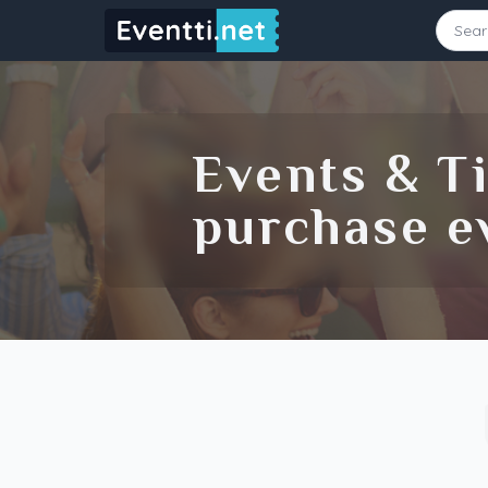
Starting Date
Ending Date
Events & Ti
purchase ev