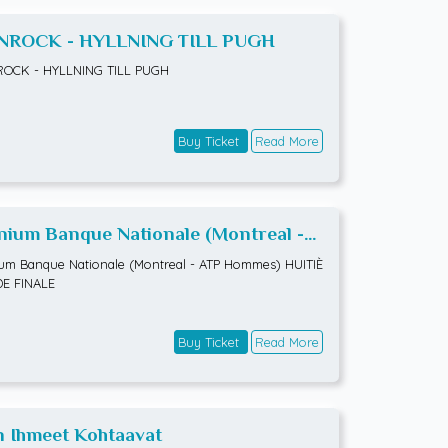
NROCK - HYLLNING TILL PUGH
ROCK - HYLLNING TILL PUGH
Buy Ticket
Read More
ium Banque Nationale (Montreal -
 Hommes) HUITIÈMES DE FINALE
m Banque Nationale (Montreal - ATP Hommes) HUITIÈ
DE FINALE
Buy Ticket
Read More
n Ihmeet Kohtaavat