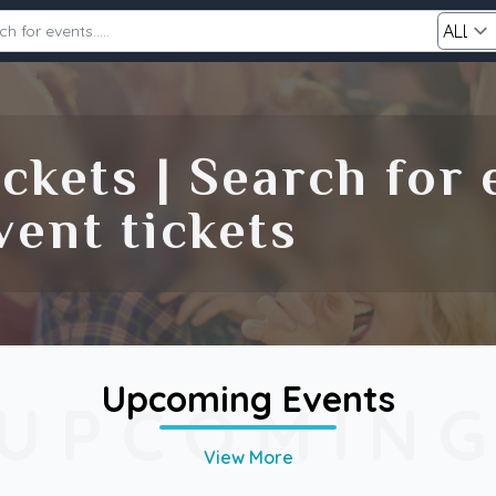
Category
ckets | Search for
Search
ent tickets
Upcoming Events
UPCOMIN
View More