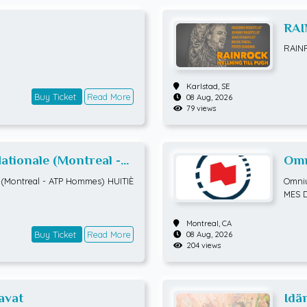
RAI
RAIN
Karlstad,
SE
Buy Ticket
Read More
08 Aug, 2026
79 views
tionale (Montreal -
Omn
TIÈMES DE FINALE
ATP
(Montreal - ATP Hommes) HUITIÈ
Omniu
MES 
Montreal,
CA
Buy Ticket
Read More
08 Aug, 2026
204 views
avat
Idä