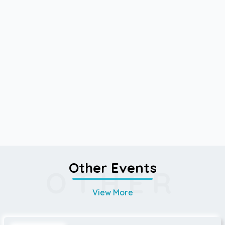
Other Events
OTHER
View More