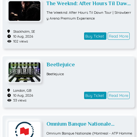
The Weeknd: After Hours Til Dawn
Tour | Strawberry Arena Premium
The Weeknd: After Hours Til Dawn Tour | Strawberr
Experience
y Arena Premium Experience
Stockholm,
SE
Buy Ticket
Read More
10 Aug, 2026
102 views
Beetlejuice
Beetlejuice
London,
GB
Buy Ticket
Read More
10 Aug, 2026
53 views
Omnium Banque Nationale
(Montreal - ATP Hommes) QUART
Omnium Banque Nationale (Montreal - ATP Homme