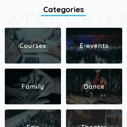
Categories
CATEGORIE
Courses
E-events
Family
Dance