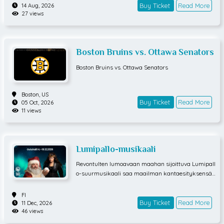
Buy Ticket
Read More
14 Aug, 2026
27 views
Boston Bruins vs. Ottawa Senators
Boston Bruins vs. Ottawa Senators
Boston,
US
Buy Ticket
Read More
05 Oct, 2026
11 views
Lumipallo-musikaali
Revontulten lumoavaan maahan sijoittuva Lumipall
o-suurmusikaali saa maailman kantaesityksensä
Oulussa joulukuussa 2026. Koko perheen joulumusi
kaali punoo yhteen pohjoisia legendoja. Se luo jännit
FI
tävän kertomuksen täynnä taikuutta, mysteeriä ja
Buy Ticket
Read More
11 Dec, 2026
46 views
romantiikkaakin.Musikaalin päähenkilö Krista, Joul
upukin kummityttö, on elänyt koko ikänsä joulun ta