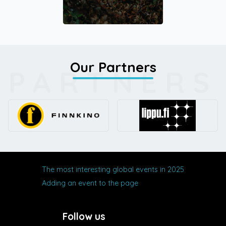
Our Partners
PARTNERS
The most interesting global events in 2025
Adding an event to the page
Follow us