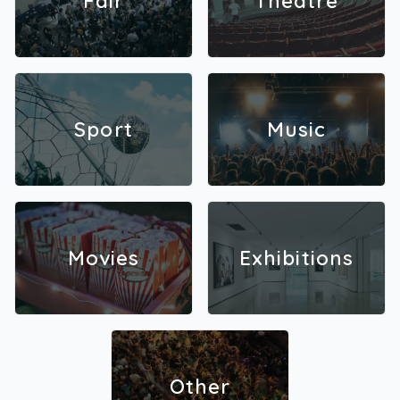
Fair
Theatre
Sport
Music
Movies
Exhibitions
Other