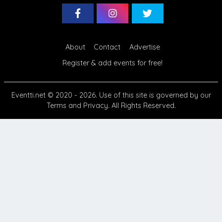
About
Contact
Advertise
Register & add events for free!
Eventti.net
© 2020 - 2026. Use of this site is governed by our
Terms
and
Privacy
. All Rights Reserved.