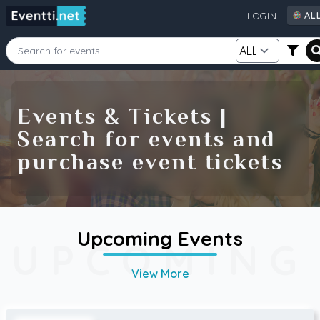
AL
LOGIN
AL
AU
CA
Starting Date
Ending Date
DE
Events & Tickets |
FI
Search for events and
GB
Category
Source
purchase event tickets
IE
NZ
SE
US
Search
Upcoming Events
UPCOMING
View More