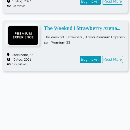
Buy Ticket
Read More
10 Aug, 2026
28 views
The Weeknd I Strawberry Arena
Premium Experience - Premium 33
The Weeknd I Strawberry Arena Premium Experien
ce - Premium 33
Stockholm,
SE
Buy Ticket
Read More
10 Aug, 2026
127 views