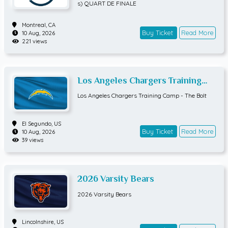
DE FINALE
s) QUART DE FINALE
Montreal,
CA
Buy Ticket
Read More
10 Aug, 2026
221 views
Los Angeles Chargers Training
Camp - The Bolt
Los Angeles Chargers Training Camp - The Bolt
El Segundo,
US
Buy Ticket
Read More
10 Aug, 2026
39 views
2026 Varsity Bears
2026 Varsity Bears
Lincolnshire,
US