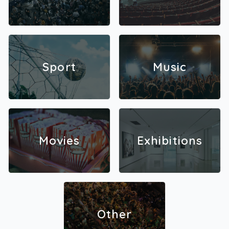
Sport
Music
Movies
Exhibitions
Other