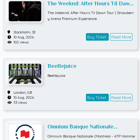
The Weeknd: After Hours Til Dawn
Tour | Strawberry Arena Premium
The Weeknd: After Hours Til Dawn Tour | Strawberr
Experience
y Arena Premium Experience
Stockholm,
SE
Buy Ticket
Read More
10 Aug, 2026
102 views
Beetlejuice
Beetlejuice
London,
GB
Buy Ticket
Read More
10 Aug, 2026
53 views
Omnium Banque Nationale
(Montreal - ATP Hommes) QUART
Omnium Banque Nationale (Montreal - ATP Homme