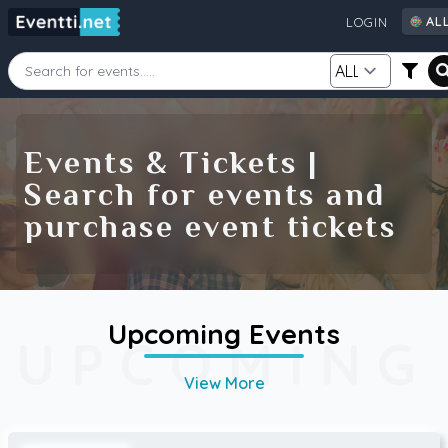
AL
LOGIN
AL
AU
CA
Starting Date
Ending Date
DE
Events & Tickets |
FI
Search for events and
GB
Category
Source
purchase event tickets
IE
NZ
SE
US
Search
Upcoming Events
UPCOMING
View More