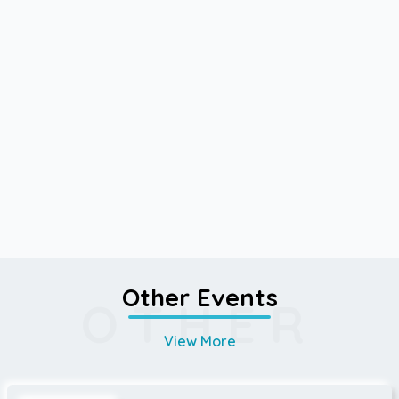
Other Events
OTHER
View More