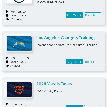
DE FINALE
s) QUART DE FINALE
Montreal,
CA
Buy Ticket
Read More
10 Aug, 2026
221 views
Los Angeles Chargers Training
Camp - The Bolt
Los Angeles Chargers Training Camp - The Bolt
El Segundo,
US
Buy Ticket
Read More
10 Aug, 2026
39 views
2026 Varsity Bears
2026 Varsity Bears
Lincolnshire,
US