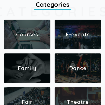
Categories
CATEGORIE
Courses
E-events
Family
Dance
Fair
Theatre