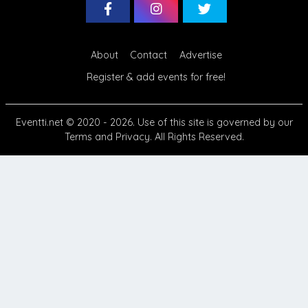
About
Contact
Advertise
Register & add events for free!
Eventti.net
© 2020 - 2026. Use of this site is governed by our
Terms
and
Privacy
. All Rights Reserved.