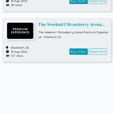
Buy Ticket
Read More
10 Aug, 2026
28 views
The Weeknd I Strawberry Arena
Premium Experience - Premium 33
The Weeknd I Strawberry Arena Premium Experien
ce - Premium 33
Stockholm,
SE
Buy Ticket
Read More
10 Aug, 2026
127 views