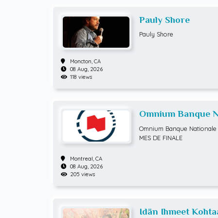
Pauly Shore
Pauly Shore
Moncton,
CA
08 Aug, 2026
118 views
Omnium Banque Na
ATP Hommes) HUI
Omnium Banque Nationale 
MES DE FINALE
Montreal,
CA
08 Aug, 2026
205 views
Idän Ihmeet Kohta