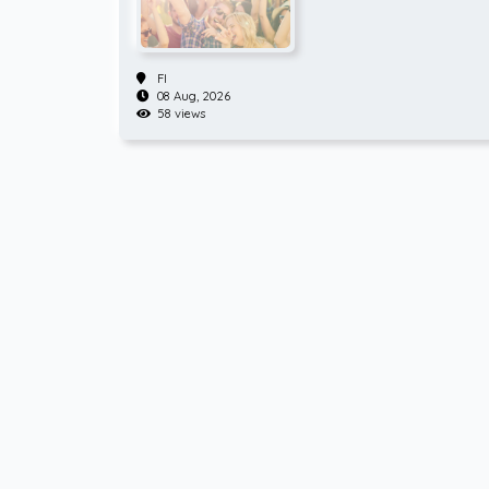
FI
08 Aug, 2026
58 views