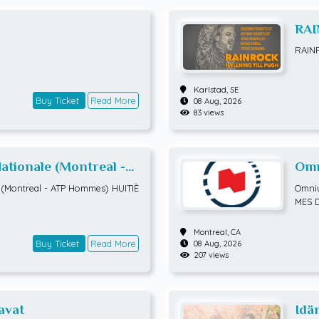
RAI
RAIN
Karlstad,
SE
Buy Ticket
Read More
08 Aug, 2026
83 views
tionale (Montreal -
Omn
TIÈMES DE FINALE
ATP
(Montreal - ATP Hommes) HUITIÈ
Omniu
MES 
Montreal,
CA
Buy Ticket
Read More
08 Aug, 2026
207 views
avat
Idä