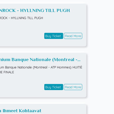
NROCK - HYLLNING TILL PUGH
ROCK - HYLLNING TILL PUGH
Buy Ticket
Read More
ium Banque Nationale (Montreal -
 Hommes) HUITIÈMES DE FINALE
m Banque Nationale (Montreal - ATP Hommes) HUITIÈ
DE FINALE
Buy Ticket
Read More
n Ihmeet Kohtaavat