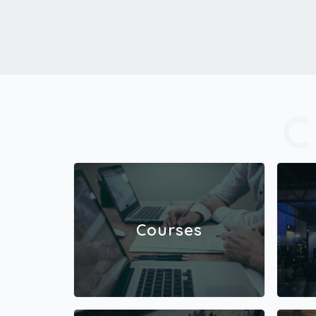
kummallisen pohjoisen kansan edesottamuksista viihdeteollis
uuden viidakossa.Kamerat käy! Action! Nyt mennään eikä me
inata!Kantaesitys Suurella näyttämöllä 16.9.2026TyöryhmäNä
yttämöllä Hannu-Pekka Björkman, Milla Kaitalahti, Katariina K
aitue, Kate Lusenberg, Petri Manninen, Eeva Mäkinen, Pirjo M
äättä ja Marja SaloOhjaus ja käsikirjoitus Kristian Smeds Lava
stussuunnittelu Katariina Kirjavainen Pukusuunnittelu Auli T
urtiainen Valo- ja videosuunnittelu Petri Tuhkanen Äänisuun
nittelu Ville Aalto Naamioinnin suunnittelu Minttu Minkkinen
Ohjaajan assistentti Ruusa Tapper (TeaK) Pukusuunnittelijan
assistentti Aino MorimotoKesto ja lipunhinnatKesto ilmoiteta
an ensi-illan alla.
Courses