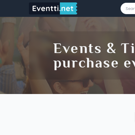
Starting Date
Ending Date
Events & Ti
purchase ev