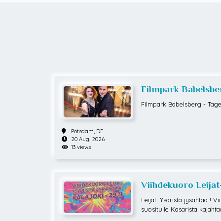
Filmpark Babelsber
Filmpark Babelsberg - Tage
Potsdam,
DE
20 Aug, 2026
13 views
Viihdekuoro Leijat
Leijat: Ysäristä jysähtää ! V
suositulle Kasarista kajaht
-luvun monipuolinen pop-mu