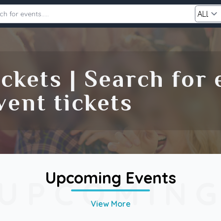
Category
ckets | Search for
Search
ent tickets
Upcoming Events
UPCOMIN
View More