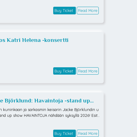
Buy Ticket
Read More
tos Katri Helena -konsertti
Buy Ticket
Read More
ke Björklund: Havaintoja -stand up
w K-18
rin kuninkaan ja sarkasmin keisarin Jacke Björklundin u
tand up show HAVAINTOJA nähdään syksyllä 2026! Esity
ä käydään läpi Jacken havaintoja elämästä, ympäristöst
maailman menosta. Tätä et halua jättää väliin! Ikäraja K-1
Buy Ticket
Read More