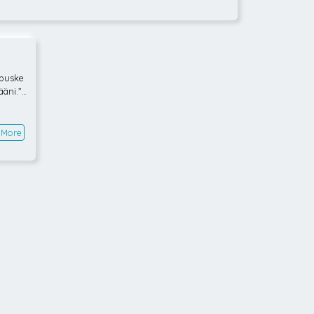
a puske
äni.” -
ksyllä
akiert
ljoona
 More
lta. Mu
 tiete
tuu my
ostalgi
aa anta
arinoit
unjalo
lla: lu
ä pysty
yttämää
, kai s
itettu.
orukka.