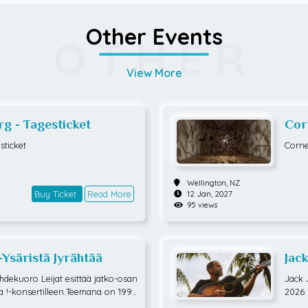
Other Events
OTHER
View More
g - Tagesticket
Cor
sticket
Corne
Wellington,
NZ
Buy Ticket
Read More
12 Jan, 2027
95 views
-Ysäristä Jyrähtää
Jac
Aus
iihdekuoro Leijat esittää jatko-osan
Jack 
aa !-konsertilleen.Teemana on 1990
2026
siikki, josta on valittu mm. Nylo