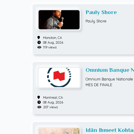
Pauly Shore
Pauly Shore
Moncton,
CA
08 Aug, 2026
119 views
Omnium Banque Na
ATP Hommes) HUI
Omnium Banque Nationale 
MES DE FINALE
Montreal,
CA
08 Aug, 2026
207 views
Idän Ihmeet Kohta