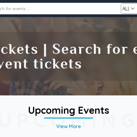
Category
ckets | Search for
Search
ent tickets
Upcoming Events
UPCOMIN
View More