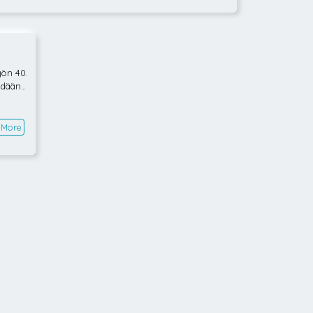
yön 40.
hdään t
ys Sata
uden m
 inspir
 More
erimies
lla. Ra
hteekin
töitä r
een pit
älkeen
 tarina
kaupung
uli Kot
 Tätä h
0–1950
arimme
m. kap
 tähden