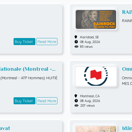
RAI
RAIN
Karlstad,
SE
Buy Ticket
Read More
08 Aug, 2026
83 views
tionale (Montreal -
Omn
TIÈMES DE FINALE
ATP
(Montreal - ATP Hommes) HUITIÈ
Omniu
MES 
Montreal,
CA
Buy Ticket
Read More
08 Aug, 2026
207 views
avat
Idä