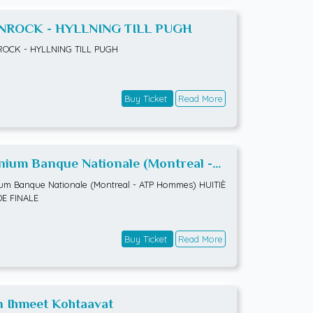
NROCK - HYLLNING TILL PUGH
ROCK - HYLLNING TILL PUGH
Buy Ticket
Read More
ium Banque Nationale (Montreal -
 Hommes) HUITIÈMES DE FINALE
m Banque Nationale (Montreal - ATP Hommes) HUITIÈ
DE FINALE
Buy Ticket
Read More
n Ihmeet Kohtaavat