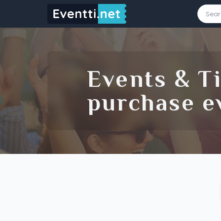
Starting Date
Ending Date
Events & Ti
purchase ev