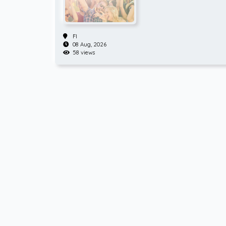
FI
08 Aug, 2026
58 views