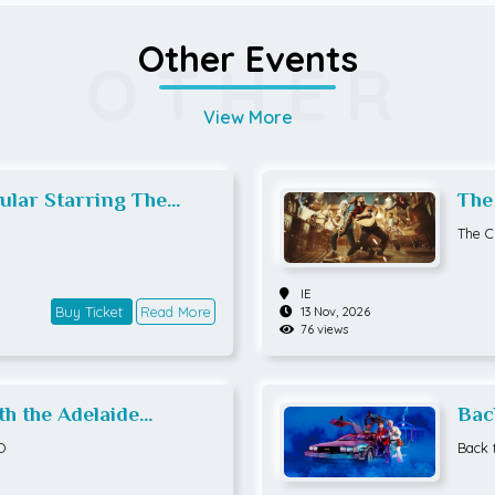
Other Events
OTHER
View More
ular Starring The
The
es
The C
IE
Buy Ticket
Read More
13 Nov, 2026
76 views
h the Adelaide
Bac
tra
O
Back 