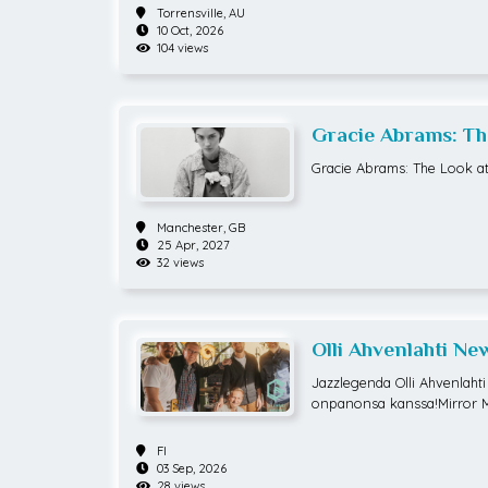
Torrensville,
AU
10 Oct, 2026
104 views
Gracie Abrams: Th
Gracie Abrams: The Look at
Manchester,
GB
25 Apr, 2027
32 views
Olli Ahvenlahti Ne
Jazzlegenda Olli Ahvenlahti
onpanonsa kanssa!Mirror Mi
nlahdelle paluu sähköisemmä
ustisen yhtyeen kanssa soit
FI
ng (We Jazz Records, 2017)
03 Sep, 2026
tyi levyä edeltäneillä keikoi
28 views