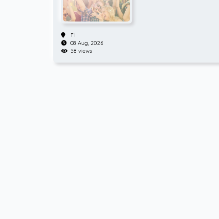
FI
08 Aug, 2026
58 views