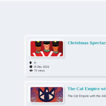
Christmas Spectac
Radio City Rockett
FI
01 Dec, 2026
75 views
The Cat Empire wit
Symphony Orches
The Cat Empire with the AS