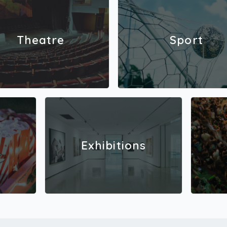
VIP-p
K-18*A
a -pa
lista 
Theatre
Sport
yöhem
e ja t
1 vii
posti
tumajä
ää ta
on my
a.Aam
3 (K-
a) ta
ta (-
Exhibitions
Erilli
assi 
toimit
meist
s ros
an ta
tiedo
verkk
sisäl