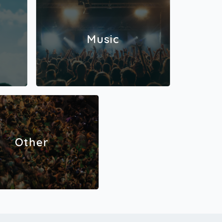
assi ja kaulanauha**- Erillinen sisäänkäyntikaistaIkäraja:
llergiat ja erityisruokavaliot huomioidaan.** VIP-tuote j
ssi luovutetaan tapahtumapaikalla, eikä niitä ole mahdol
toimittaa postitse.Buffet-illallisen aikataulu tiedotetaan m
Music
min. Shampoota VIP -lipun ostajille lähetetään infokirj
iedustelu allergioista ja erityisruokavalioista viimeistään
kko ennen tapahtumaa. Muistathan tarkkailla myös roska
kansiotasi. Lipunostajien yhteystiedot luovutetaan tapah
rjestäjälle ja buffet-illallisen ravintoloitsijalle myöhemp
pahtumaan liittyvää tiedottamista varten.Shampoota VIP
ynnissä Lippu.fin verkkokaupassa ja puhelinpalveluss
uun asti VIP (-S- / K-18)- Konserttilippu katsomosta A
18), A1 (K-18), B1 (K-18), B3 (-S-) (numeroitu istumapaikk
i pyörätuolipaikka A1-katsomosta (K-18) tai B2-katsomos
S-)- Eksklusiivinen VIP-tuote*- VIP-passi ja kaulanauha*-
Other
nen sisäänkäyntikaistaIkäraja: K-18 / -S-* VIP-tuote ja -p
luovutetaan tapahtumapaikalla, eikä niitä ole mahdollista
taa postitse.VIP-lipun ostaneille lähetetään infokirje vii
ään 4 vrk ennen tapahtumaa. Muistathan tarkkailla myö
kapostikansiotasi. Lipun ostajien yhteystiedot luovuteta
pahtumajärjestäjälle myöhempää tapahtumaan liittyvää
ttamista varten.Aamuun asti VIP on myynnissä Lippu.fin
okaupassa ja puhelinpalvelussa.PERHELIPPUPerhelippu
tää kahden aikuisen ja kahden alle 14-vuotiaan liput tapa