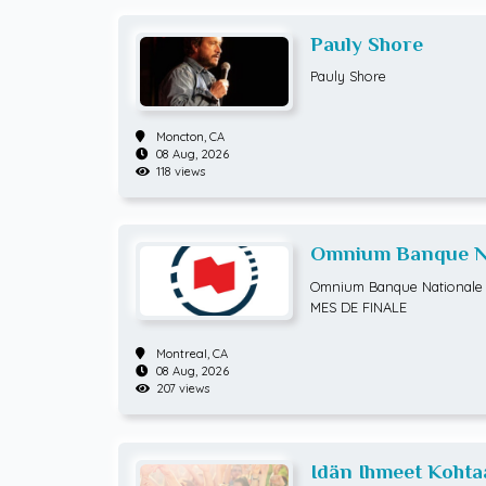
Pauly Shore
Pauly Shore
Moncton,
CA
08 Aug, 2026
118 views
Omnium Banque Na
ATP Hommes) HUI
Omnium Banque Nationale 
MES DE FINALE
Montreal,
CA
08 Aug, 2026
207 views
Idän Ihmeet Kohta