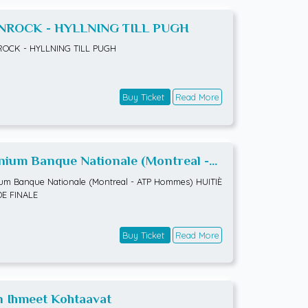
NROCK - HYLLNING TILL PUGH
ROCK - HYLLNING TILL PUGH
Buy Ticket
Read More
ium Banque Nationale (Montreal -
 Hommes) HUITIÈMES DE FINALE
m Banque Nationale (Montreal - ATP Hommes) HUITIÈ
DE FINALE
Buy Ticket
Read More
n Ihmeet Kohtaavat