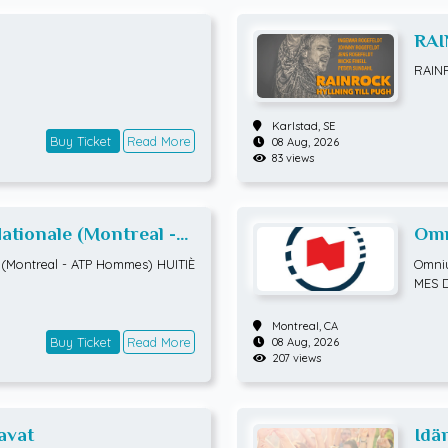
RAI
RAIN
Karlstad,
SE
Buy Ticket
Read More
08 Aug, 2026
83 views
tionale (Montreal -
Omn
TIÈMES DE FINALE
ATP
(Montreal - ATP Hommes) HUITIÈ
Omniu
MES 
Montreal,
CA
Buy Ticket
Read More
08 Aug, 2026
207 views
avat
Idä