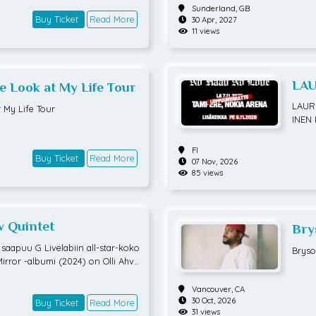
Sunderland,
GB
Buy Ticket
Read More
30 Apr, 2027
11 views
LAU
e Look at My Life Tour
LAURI
 My Life Tour
INEN
v No 
yntie
FI
Buy Ticket
Read More
auant
07 Nov, 2026
oetta
85 views
ratti
Kysee
tu ar
w Quintet
järje
Bry
uoksi 
Tou
 saapuu G Livelabiin all-star-koko
Bryso
iivis
rror -albumi (2024) on Olli Ahve
alkoi
n jazzfunkin pariin edellisen, ak
vuude
etun kokopitkän Thinking, Whistli
Vancouver,
CA
ko ma
 jälkeen. Ahvenlahden yhtye esiin
30 Oct, 2026
Buy Ticket
Read More
lle yl
31 views
lla nimellä The Poet II, joten yhteys