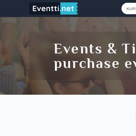
Starting Date
Ending Date
Events & Ti
purchase ev