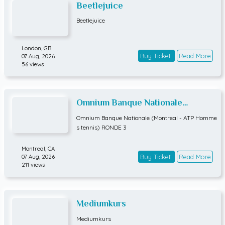
Beetlejuice
Beetlejuice
London,
GB
Buy Ticket
Read More
07 Aug, 2026
56 views
Omnium Banque Nationale
(Montreal - ATP Hommes tennis)
Omnium Banque Nationale (Montreal - ATP Homme
RONDE 3
s tennis) RONDE 3
Montreal,
CA
Buy Ticket
Read More
07 Aug, 2026
211 views
Mediumkurs
Mediumkurs