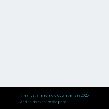
Sport
Music
Movies
Exhibitions
Other