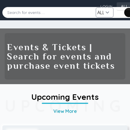
ALL
LOGIN
AL
AU
CA
Starting Date
Ending Date
DE
Events & Tickets |
FI
Search for events and
GB
Category
Source
purchase event tickets
IE
NZ
SE
US
Search
Upcoming Events
UPCOMING
View More