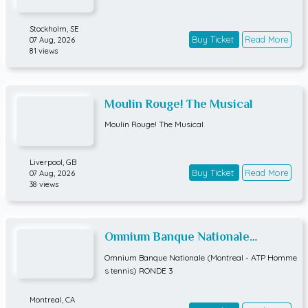
Stockholm,
SE
Buy Ticket
Read More
07 Aug, 2026
81 views
Moulin Rouge! The Musical
Moulin Rouge! The Musical
Liverpool,
GB
Buy Ticket
Read More
07 Aug, 2026
38 views
Omnium Banque Nationale
(Montreal - ATP Hommes tennis)
Omnium Banque Nationale (Montreal - ATP Homme
RONDE 3
s tennis) RONDE 3
Montreal,
CA