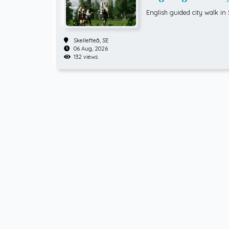
English guided city walk in 
Skellefteå,
SE
06 Aug, 2026
132 views