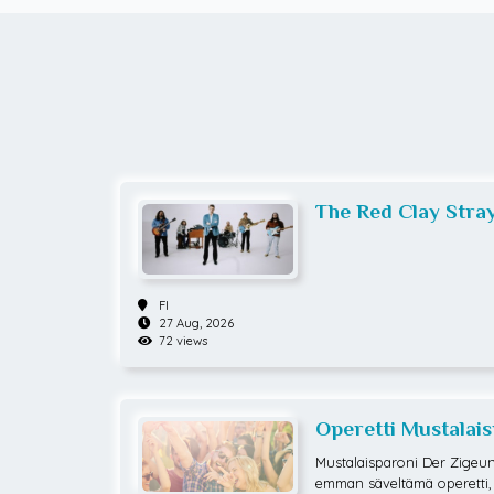
The Red Clay Stra
FI
27 Aug, 2026
72 views
Operetti Mustalai
Mustalaisparoni Der Zigeu
emman säveltämä operetti,