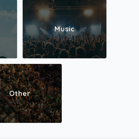
vain K
Aplodi
stolipu
isen hi
ilman v
Music
yhmätR
rin Li
a -ruo
Other