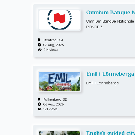
Omnium Banque Na
ATP Hommes tenn
Omnium Banque Nationale 
RONDE 3
Montreal,
CA
06 Aug, 2026
214 views
Emil i Lönneberga
Emil i Lönneberga
Falkenberg,
SE
06 Aug, 2026
121 views
English guided city