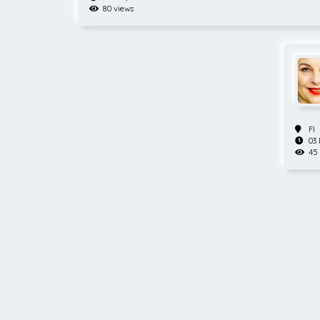
80 views
FI
03
45