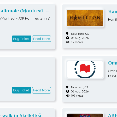
tionale (Montreal -
Ham
is) RONDE 3
(Montreal - ATP Hommes tennis)
Hamil
New York,
US
06 Aug, 2026
Buy Ticket
Read More
82 views
Omn
ATP
Omniu
ROND
Montreal,
CA
Buy Ticket
Read More
06 Aug, 2026
199 views
 walk in Skellefteå
ABB