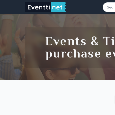
Starting Date
Ending Date
Events & Ti
purchase ev