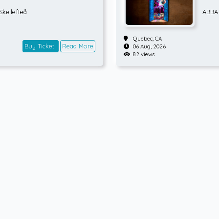
Skellefteå
ABBA 
Quebec,
CA
Buy Ticket
Read More
06 Aug, 2026
82 views