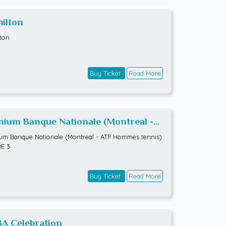
ilton
ton
Buy Ticket
Read More
ium Banque Nationale (Montreal -
 Hommes tennis) RONDE 3
m Banque Nationale (Montreal - ATP Hommes tennis)
E 3
Buy Ticket
Read More
A Celebration