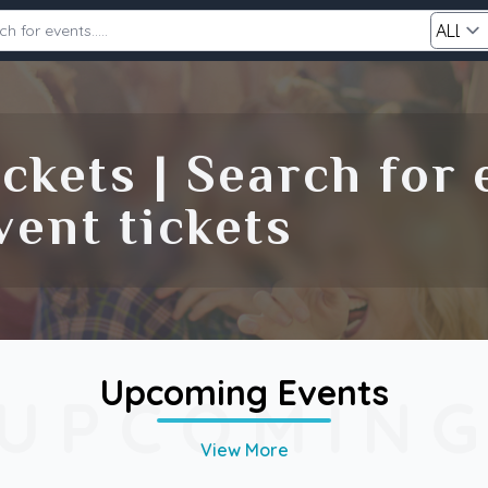
Category
ckets | Search for
Search
ent tickets
Upcoming Events
UPCOMIN
View More