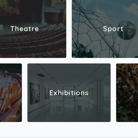
ee pyörätuolilla. Pyörätuoli- ja avustajaliput myydään 
omediateatterin Lipputoimistosta ja Kulttuurimyymälä 
sta!Joustolippu Viiden euron lisähinnalla voi ostaa jou
n. Joustolippu oikeuttaa vaihtamaan lipun samanhinta
ntaryhmän lippuun vielä esitystä edeltävänä päivänä 
Theatre
Sport
aihtomaksua.Vaihtomaksu ilman joustoa 10€/lippu.R
yhmien lippu- ja ruokailuvaraukset vain Komediateatte
pputoimistosta puh. 0207 288 388.Ryhmäalennukset j
kailut yli 20 hengen ryhmille.
Exhibitions