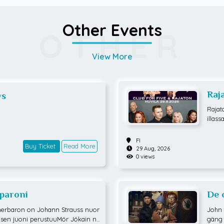
Other Events
OTHER
View More
Raj
ys
Rajat
illass
vokaa
r Fiv
FI
Buy Ticket
Read More
een t
29 Aug, 2026
tettu
0 views
anoil
koonp
suude
sparoni
De 
allak
tunne
nerbaron on Johann Strauss nuor
John 
joka 
 sen juoni perustuuMór Jókain n
gäng 
usiik