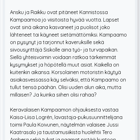
Ansku ja Raikku ovat pitäneet Kannistossa
Kampaamoa jo viisitoista hyvää vuotta. Lapset
ovat sinä aikana kasvaneet ja puolisot joko
lähteneet tai käyneet sietämättömiksi. Kampaamo
on pysynyt ja tarjonnut kaveruksille sekä
siivousyrittäjä Siskolle aina työ- ja turvapaikan.
Siellä yhteisvoimin voidaan ratkoa tärkeimmät
kysymykset ja höpötellä muut asiat. Kaikella on
kuitenkin aikansa. Korsolainen motoristin käytyä
asiakasvessassa käy selväksi, että Kampaamo on
tullut tiensä päähän. Olisi uuden alun aika, mutta
millaisen? Ja kuinka siihen olisi rahaa?
Keravalaisen Kampaamon ohjauksesta vastaa
Kaisa-Liisa Logrén, lavastaja-pukusuunnittelijana
toimii Paula Koivunen, näytelmän valaisee Jussi
Kaatrasalo ja taustamusiikista huolehtii Tero
Arnberg sekä tukat ja naamat pistää kuntoon