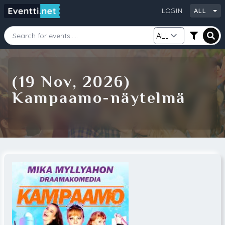
LOGIN
ALL
Starting Date
Ending Date
(19 Nov, 2026)
Kampaamo-näytelmä
Category
City
Source
Search