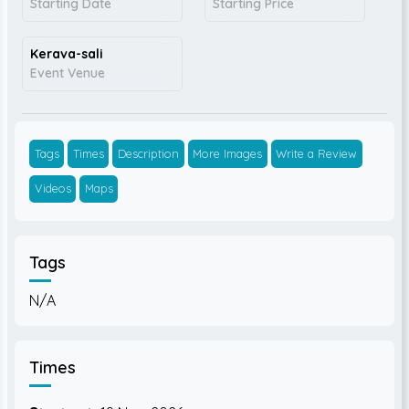
Starting Date
Starting Price
Kerava-sali
Event Venue
Tags
Times
Description
More Images
Write a Review
Videos
Maps
Tags
N/A
Times