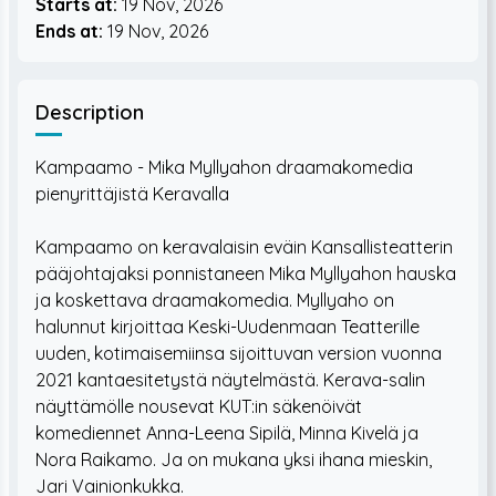
Starts at:
19 Nov, 2026
Ends at:
19 Nov, 2026
Description
Kampaamo - Mika Myllyahon draamakomedia
pienyrittäjistä Keravalla
Kampaamo on keravalaisin eväin Kansallisteatterin
pääjohtajaksi ponnistaneen Mika Myllyahon hauska
ja koskettava draamakomedia. Myllyaho on
halunnut kirjoittaa Keski-Uudenmaan Teatterille
uuden, kotimaisemiinsa sijoittuvan version vuonna
2021 kantaesitetystä näytelmästä. Kerava-salin
näyttämölle nousevat KUT:in säkenöivät
komediennet Anna-Leena Sipilä, Minna Kivelä ja
Nora Raikamo. Ja on mukana yksi ihana mieskin,
Jari Vainionkukka.