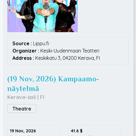
Source :
Lippu.fi
Organizer :
Keski-Uudenmaan Teatteri
Address :
Keskikatu 3,
04200
Kerava,
FI
(19 Nov, 2026) Kampaamo-
näytelmä
Kerava-sali
|
FI
Theatre
19 Nov, 2026
41.6
$