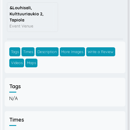
&Louhisali,
Kulttuuriaukio 2,
Tapiola
Event Venue
Tags
Times
Description
More Images
Write a Review
Videos
Maps
Tags
N/A
Times