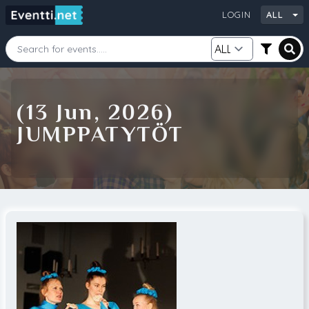
LOGIN
ALL
Starting Date
Ending Date
(13 Jun, 2026)
JUMPPATYTÖT
Category
City
Source
Search