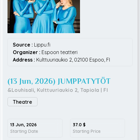
Source :
Lippu.fi
Organizer :
Espoon teatteri
Address :
Kulttuuriaukio 2,
02100
Espoo,
FI
(13 Jun, 2026) JUMPPATYTÖT
&Louhisali, Kulttuuriaukio 2, Tapiola
|
FI
Theatre
13 Jun, 2026
37.0
$
Starting Date
Starting Price